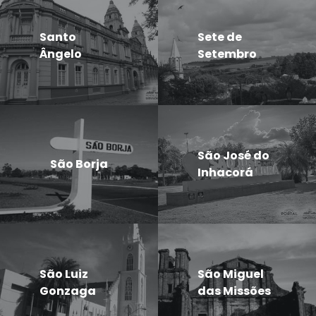
Santo
Sete de
Ângelo
Setembro
São José do
São Borja
Inhacorá
São Luiz
São Miguel
Gonzaga
das Missões