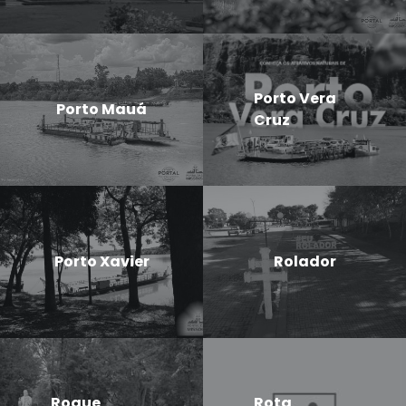
Porto Vera
Porto Mauá
Cruz
Porto Xavier
Rolador
Roque
Rota