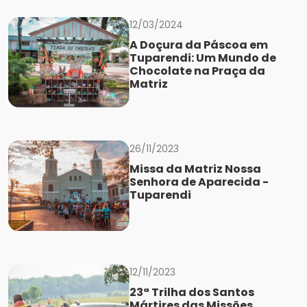
12/03/2024
A Doçura da Páscoa em
Tuparendi: Um Mundo de
Chocolate na Praça da
Matriz
26/11/2023
Missa da Matriz Nossa
Senhora de Aparecida -
Tuparendi
12/11/2023
23ª Trilha dos Santos
Mártires das Missões