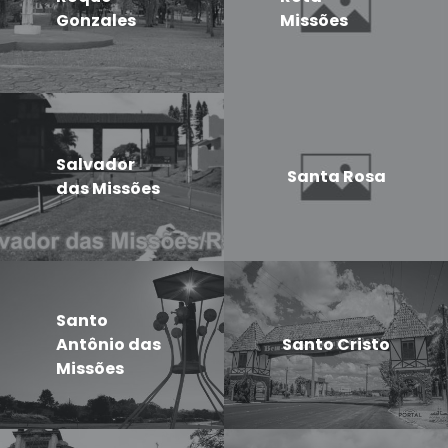
Gonzales
Missões
Salvador
Santa Rosa
das Missões
Santo
Antônio das
Santo Cristo
Missões