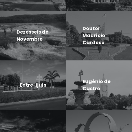
Doutor
Dezesseis de
Maurício
Novembro
Cardoso
Eugênio de
Entre-Ijuís
Castro