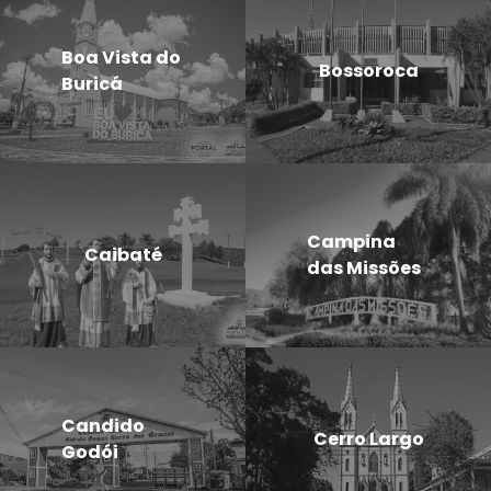
Boa Vista do
Bossoroca
Buricá
Campina
Caibaté
das Missões
Candido
Cerro Largo
Godói