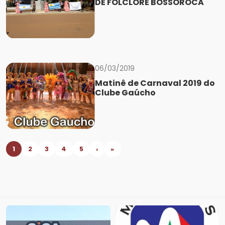
DE FOLCLORE BOSSOROCA
06/03/2019
Matinê de Carnaval 2019 do
Clube Gaúcho
1
2
3
4
5
›
»