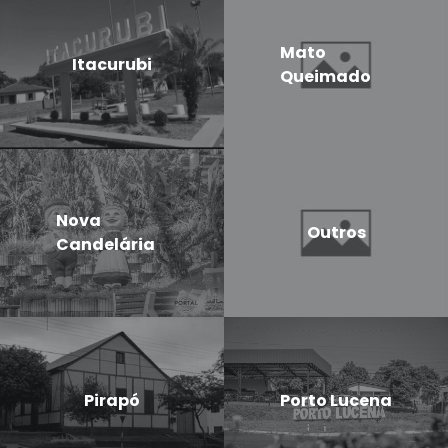
Mato
Itacurubi
Queimado
Nova
Outros
Candelária
Pirapó
Porto Lucena