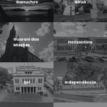
Garruchos
Giruá
Guarani das
Horizontina
Missões
Ijui
Independência