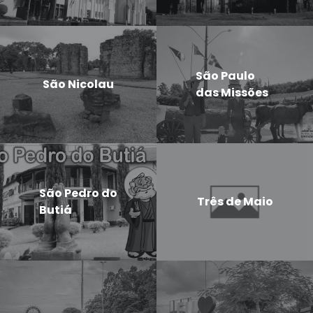
São Paulo
São Nicolau
das Missões
São Pedro do
Três de Maio
Butiá