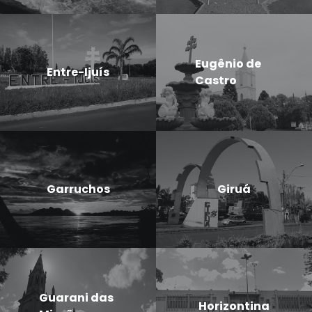
Eugênio de
Entre-Ijuís
Castro
Garruchos
Giruá
Guarani das
Horizontina