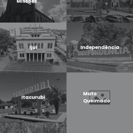
Missões
Ijui
Independência
Mato
Itacurubi
Queimado