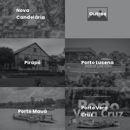
Nova
Outros
Candelária
Pirapó
Porto Lucena
Porto Vera
Porto Mauá
Cruz