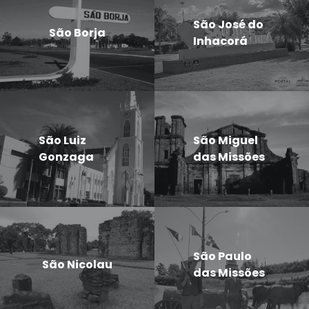
São José do
São Borja
Inhacorá
São Luiz
São Miguel
Gonzaga
das Missões
São Paulo
São Nicolau
das Missões