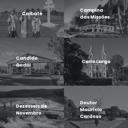
Campina
Caibaté
das Missões
Candido
Cerro Largo
Godói
Doutor
Dezesseis de
Maurício
Novembro
Cardoso