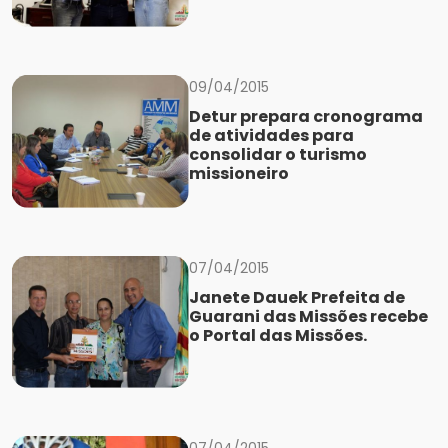
09/04/2015
Detur prepara cronograma
de atividades para
consolidar o turismo
missioneiro
07/04/2015
Janete Dauek Prefeita de
Guarani das Missões recebe
o Portal das Missões.