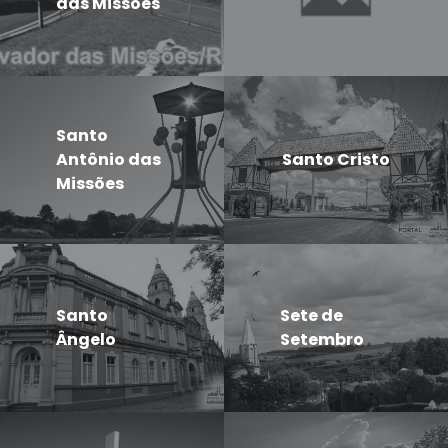
das Missões
Santo
Antônio das
Santo Cristo
Missões
Santo
Sete de
Ângelo
Setembro