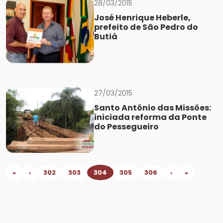
28/03/2015
José Henrique Heberle,
prefeito de São Pedro do
Butiá
27/03/2015
Santo Antônio das Missões:
iniciada reforma da Ponte
do Pessegueiro
«
‹
302
303
304
305
306
›
»