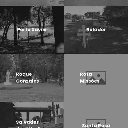
Porto Xavier
Rolador
Roque
Rota
Gonzales
Missões
Salvador
Santa Rosa