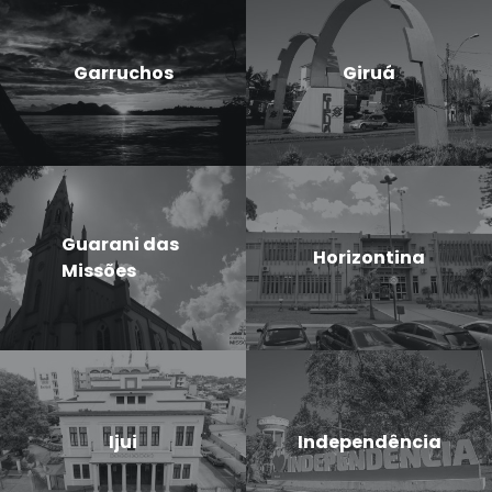
Garruchos
Giruá
Guarani das
Horizontina
Missões
Ijui
Independência