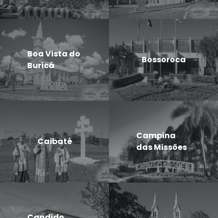
Boa Vista do
Bossoroca
Buricá
Campina
Caibaté
das Missões
Candido