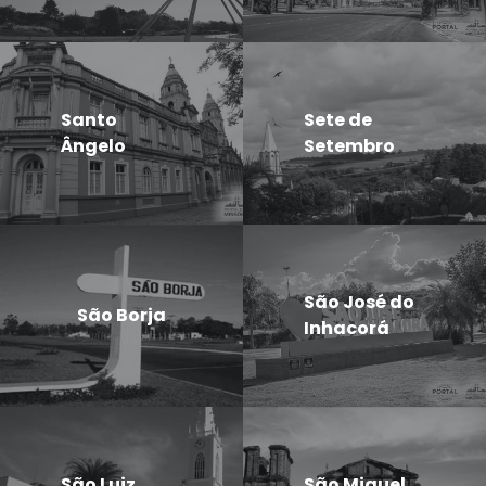
Santo
Sete de
Ângelo
Setembro
São José do
São Borja
Inhacorá
São Luiz
São Miguel