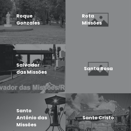
Roque
Rota
Gonzales
Missões
Salvador
Santa Rosa
das Missões
Santo
Antônio das
Santo Cristo
Missões