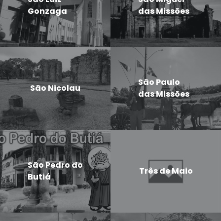
Gonzaga
das Missões
São Paulo
São Nicolau
das Missões
São Pedro do
Três de Maio
Butiá