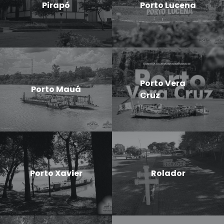
Pirapó
Porto Lucena
Porto Vera
Porto Mauá
Cruz
Porto Xavier
Rolador