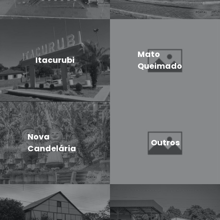
Mato
Itacurubi
Queimado
Nova
Outros
Candelária