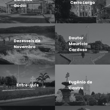
Cerro Largo
Godói
Doutor
Dezesseis de
Maurício
Novembro
Cardoso
Eugênio de
Entre-Ijuís
Castro