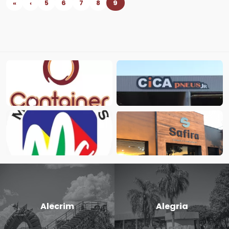
«
‹
5
6
7
8
9
Alecrim
Alegria