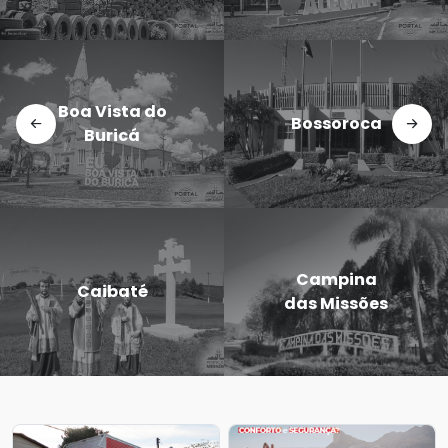
Boa Vista do
Bossoroca
Buricá
Campina
Caibaté
das Missões