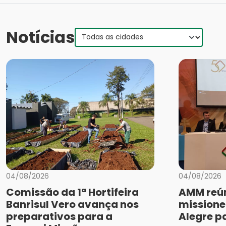
Notícias
04/08/2026
04/08/2026
Comissão da 1ª Hortifeira
AMM reún
Banrisul Vero avança nos
missione
preparativos para a
Alegre p