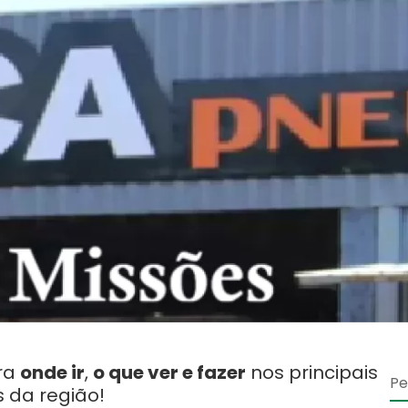
ra
onde ir
,
o que ver e fazer
nos principais
s da região!