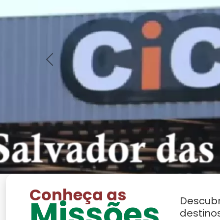
Previous
Conheça as
Missões
Descub
destino