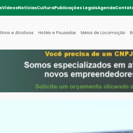
s
Vídeos
Notícias
Cultura
Publicações Legais
Agenda
Contat
tinos e Atrativos
Hotéis e Pousadas
Meios de Locomoção
B