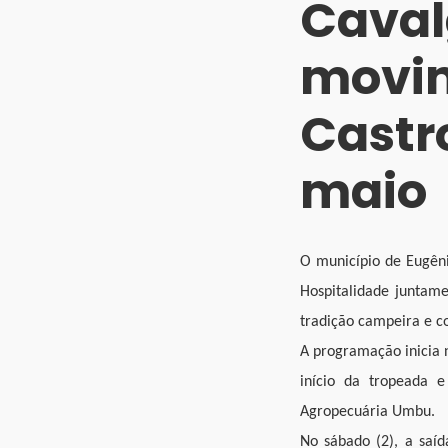
Caval
movim
Castro
maio
O município de Eugêni
Hospitalidade juntam
tradição campeira e co
A programação inicia 
início da tropeada e
Agropecuária Umbu.
No sábado (2), a saí