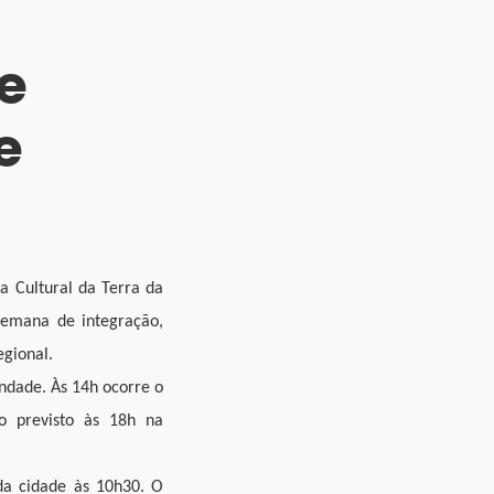
e
e
a Cultural da Terra da
semana de integração,
egional.
ndade. Às 14h ocorre o
so previsto às 18h na
da cidade às 10h30. O