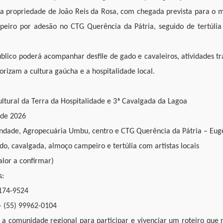
 a propriedade de João Reis da Rosa, com chegada prevista para o m
eiro por adesão no CTG Querência da Pátria, seguido de tertúlia 
úblico poderá acompanhar desfile de gado e cavaleiros, atividades 
orizam a cultura gaúcha e a hospitalidade local.
ltural da Terra da Hospitalidade e 3ª Cavalgada da Lagoa
 de 2026
ndade, Agropecuária Umbu, centro e CTG Querência da Pátria – Eug
ado, cavalgada, almoço campeiro e tertúlia com artistas locais
alor a confirmar)
s:
8174-9524
– (55) 99962-0104
 a comunidade regional para participar e vivenciar um roteiro que r