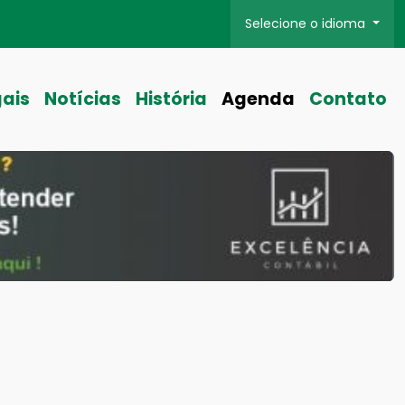
Selecione o idioma
gais
Notícias
História
Agenda
Contato