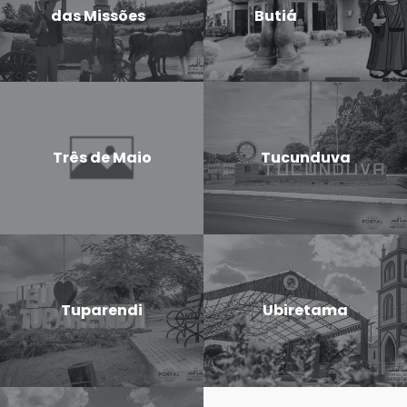
das Missões
Butiá
Três de Maio
Tucunduva
Tuparendi
Ubiretama