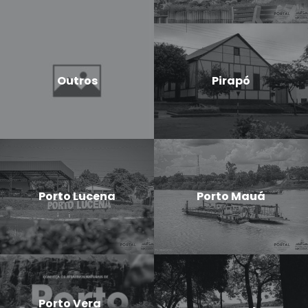
Outros
Pirapó
Porto Lucena
Porto Mauá
Porto Vera