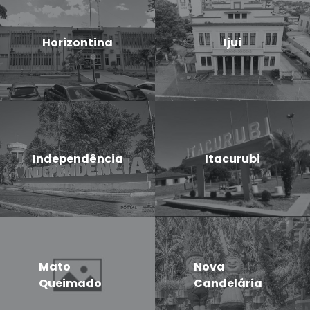
Horizontina
Ijui
Independência
Itacurubi
Mato
Nova
Queimado
Candelária