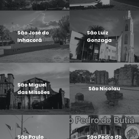
São José do
São Luiz
Inhacorá
Gonzaga
São Miguel
São Nicolau
das Missões
São Paulo
São Pedro do