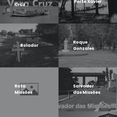
Porto Xavier
Cruz
Roque
Rolador
Gonzales
Rota
Salvador
Missões
das Missões