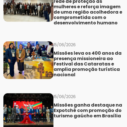
rede de proteção às
mulheres e reforça imagem
de uma região acolhedora e
comprometida com o
desenvolvimento humano
15/06/2026
Missões leva os 400 anos da
presença missioneira ao
Festival das Cataratas e
amplia promoção turística
nacional
15/06/2026
Missões ganha destaque na
Expotchê com promoção do
turismo gaúcho em Brasília