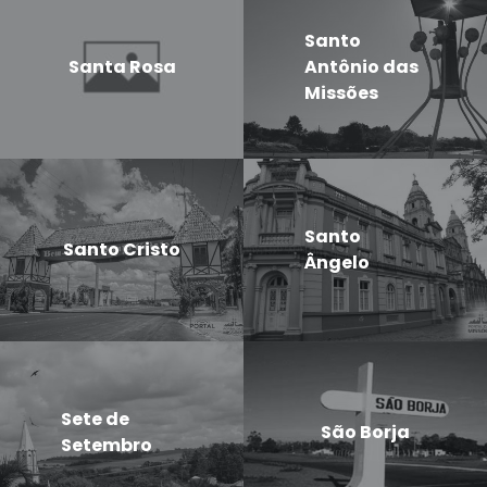
Santo
Santa Rosa
Antônio das
Missões
Santo
Santo Cristo
Ângelo
Sete de
São Borja
Setembro