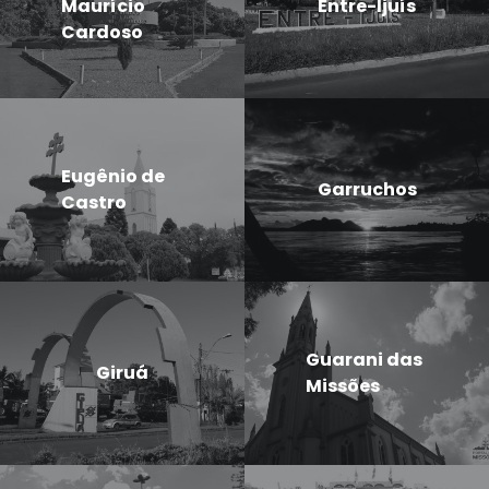
Maurício
Entre-Ijuís
Cardoso
Eugênio de
Garruchos
Castro
Guarani das
Giruá
Missões