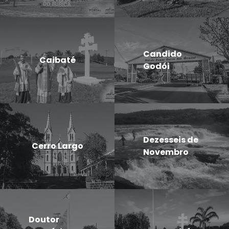
Candido
Caibaté
Godói
Dezesseis de
Cerro Largo
Novembro
Doutor