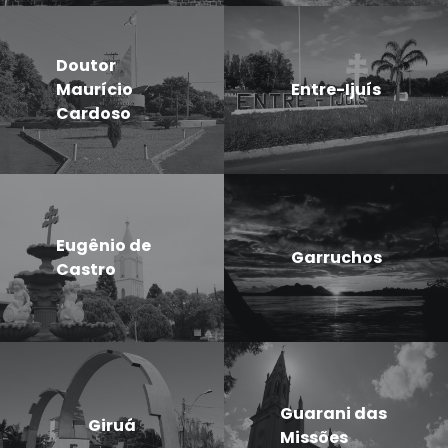
Doutor
Maurício
Entre-Ijuís
Cardoso
Eugênio de
Garruchos
Castro
Guarani das
Giruá
Missões