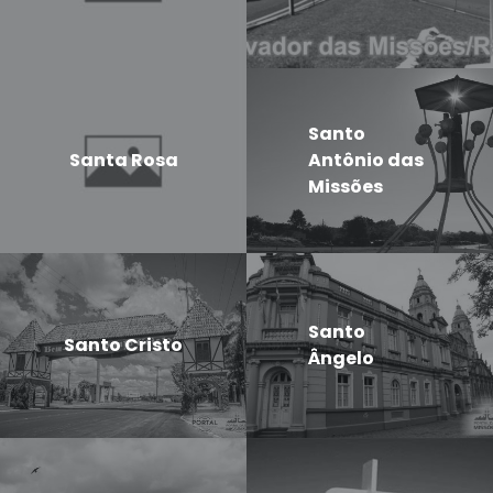
Santo
Santa Rosa
Antônio das
Missões
Santo
Santo Cristo
Ângelo