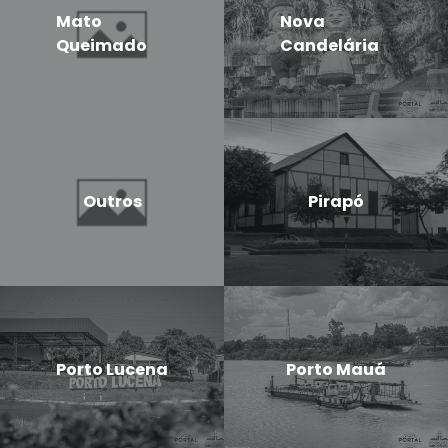
Mato
Nova
Queimado
Candelária
Outros
Pirapó
Porto Lucena
Porto Mauá