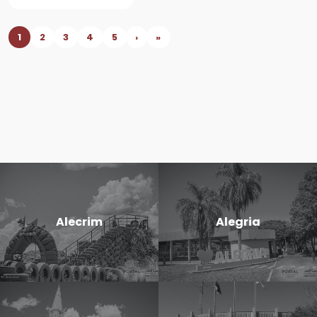
1
2
3
4
5
›
»
Alecrim
Alegria