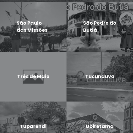
São Paulo
São Pedro do
das Missões
Butiá
Três de Maio
Tucunduva
Tuparendi
Ubiretama