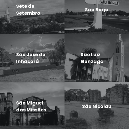
Sete de
São Borja
Setembro
São José do
São Luiz
Inhacorá
Gonzaga
São Miguel
São Nicolau
das Missões