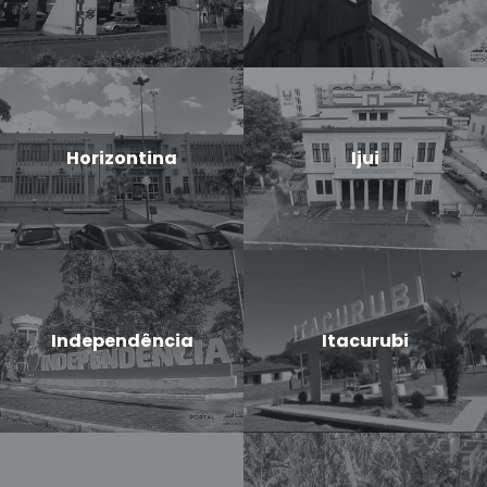
Horizontina
Ijui
Independência
Itacurubi