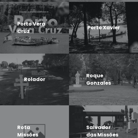
Porto Vera
Porto Xavier
Cruz
Roque
Rolador
Gonzales
Rota
Salvador
Missões
das Missões