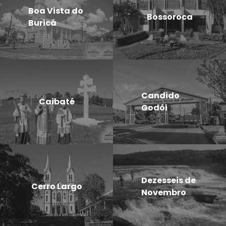
Boa Vista do
Bossoroca
Buricá
Candido
Caibaté
Godói
Dezesseis de
Cerro Largo
Novembro