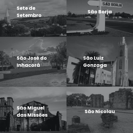
Sete de
São Borja
Setembro
São José do
São Luiz
Inhacorá
Gonzaga
São Miguel
São Nicolau
das Missões