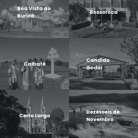
Boa Vista do
Bossoroca
Buricá
Candido
Caibaté
Godói
Dezesseis de
Cerro Largo
Novembro