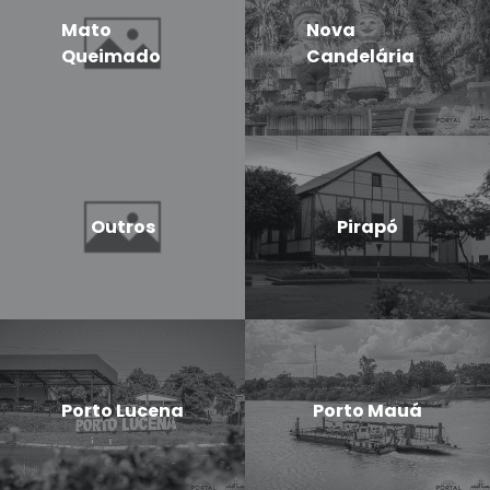
Mato
Nova
Queimado
Candelária
Outros
Pirapó
Porto Lucena
Porto Mauá