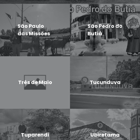
São Paulo
São Pedro do
das Missões
Butiá
Três de Maio
Tucunduva
Tuparendi
Ubiretama