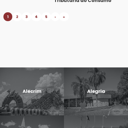
Tributária do Consumo
1
2
3
4
5
›
»
Alecrim
Alegria