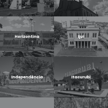
Horizontina
Ijui
Independência
Itacurubi