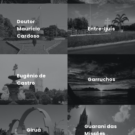
Doutor
Maurício
Entre-Ijuís
Cardoso
Eugênio de
Garruchos
Castro
Guarani das
Giruá
Missões