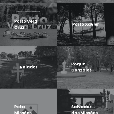
Porto Vera
Porto Xavier
Cruz
Roque
Rolador
Gonzales
Rota
Salvador
Missões
das Missões