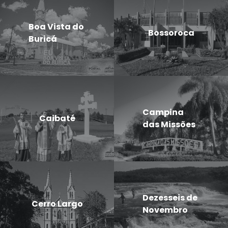
Boa Vista do
Bossoroca
Buricá
Campina
Caibaté
das Missões
Dezesseis de
Cerro Largo
Novembro