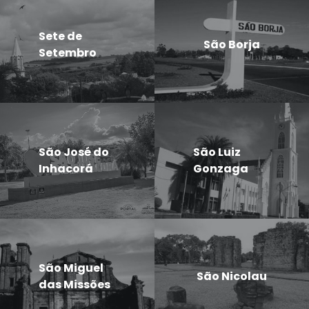
Sete de
São Borja
Setembro
São José do
São Luiz
Inhacorá
Gonzaga
São Miguel
São Nicolau
das Missões