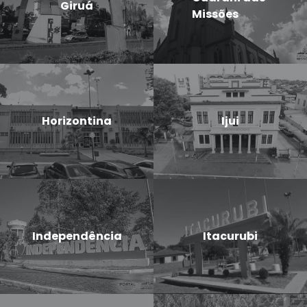
Giruá
Missões
Horizontina
Ijui
Independência
Itacurubi