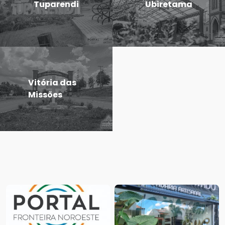
Tuparendi
Ubiretama
Vitória das
Missões