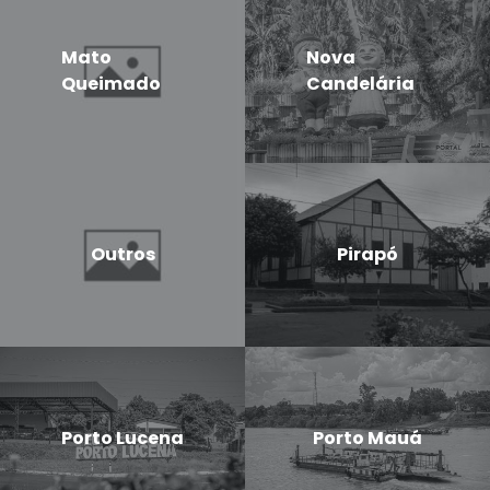
Mato
Nova
Queimado
Candelária
Outros
Pirapó
Porto Lucena
Porto Mauá