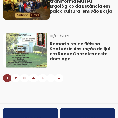
transforma Museu
Ergológico da Estância em
palco cultural em São Borja
01/03/2026
Romaria reúne fiéis no
Santuário Assunção do Ijuí
em Roque Gonzales neste
domingo
1
2
3
4
5
›
»