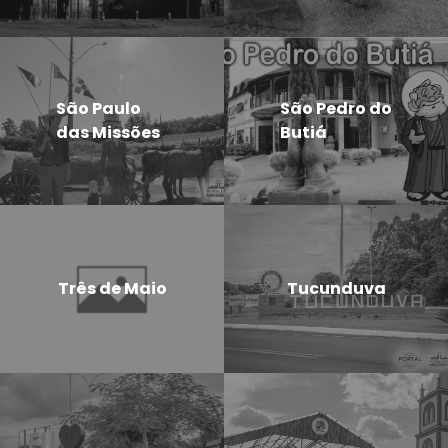
São Paulo
São Pedro do
das Missões
Butiá
Três de Maio
Tucunduva