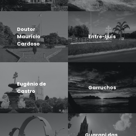
Doutor
Maurício
Entre-Ijuís
Cardoso
Eugênio de
Garruchos
Castro
Guarani das