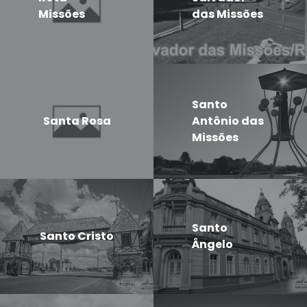
Missões
das Missões
Santo
Santa Rosa
Antônio das
Missões
Santo
Santo Cristo
Ângelo