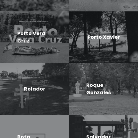
Porto Vera
Porto Xavier
Cruz
Roque
Rolador
Gonzales
Rota
Salvador