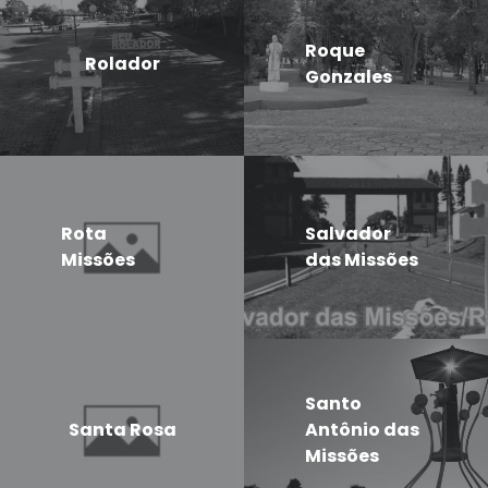
Roque
Rolador
Gonzales
Rota
Salvador
Missões
das Missões
Santo
Santa Rosa
Antônio das
Missões