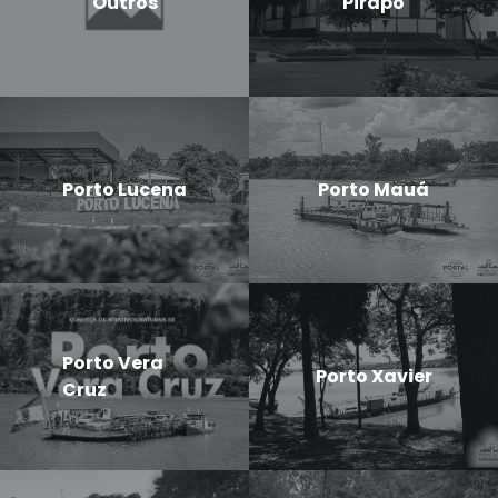
Outros
Pirapó
Porto Lucena
Porto Mauá
Porto Vera
Porto Xavier
Cruz