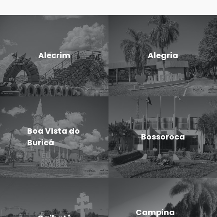
Alecrim
Alegria
Boa Vista do
Bossoroca
Buricá
Campina