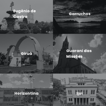
Eugênio de
Garruchos
Castro
Guarani das
Giruá
Missões
Horizontina
Ijui