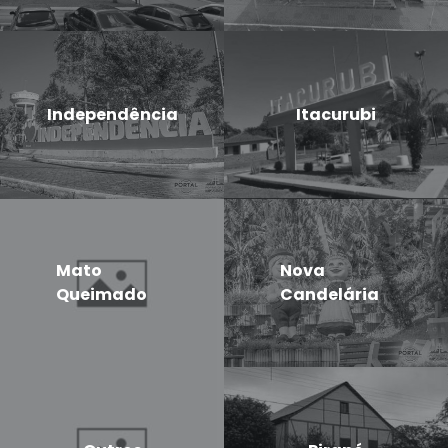
Independência
Itacurubi
Mato
Nova
Queimado
Candelária