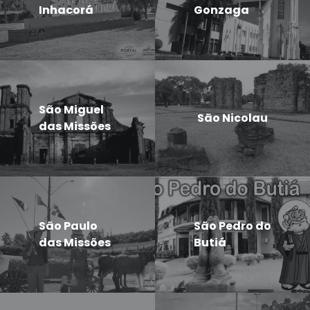
Inhacorá
Gonzaga
São Miguel
São Nicolau
das Missões
São Paulo
São Pedro do
das Missões
Butiá