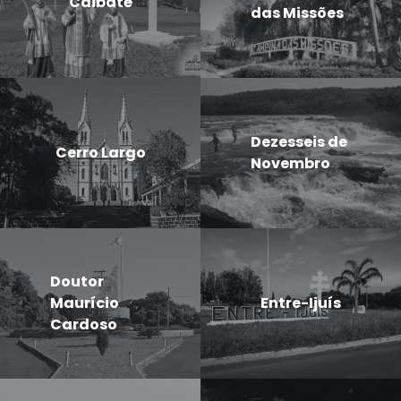
Caibaté
das Missões
Dezesseis de
Cerro Largo
Novembro
Doutor
Maurício
Entre-Ijuís
Cardoso