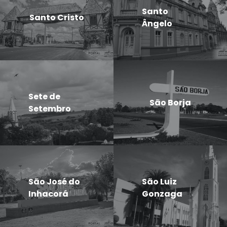
Santo
Santo Cristo
Ângelo
Sete de
São Borja
Setembro
São José do
São Luiz
Inhacorá
Gonzaga