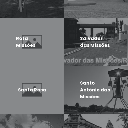
Rota
Salvador
Missões
das Missões
Santo
Santa Rosa
Antônio das
Missões