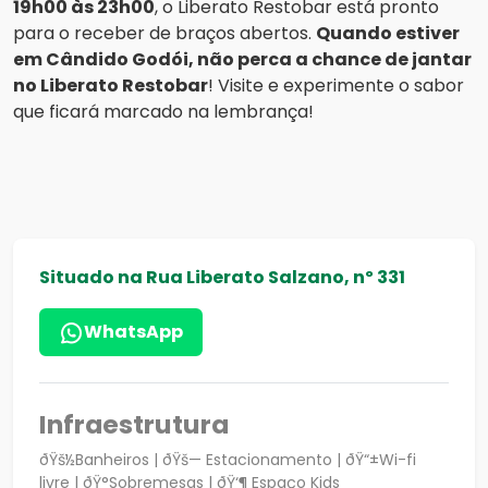
19h00 às 23h00
, o Liberato Restobar está pronto
para o receber de braços abertos.
Quando estiver
em Cândido Godói, não perca a chance de jantar
no Liberato Restobar
! Visite e experimente o sabor
que ficará marcado na lembrança!
Situado na Rua Liberato Salzano, nº 331
WhatsApp
Infraestrutura
ðŸš½Banheiros | ðŸš— Estacionamento | ðŸ“±Wi-fi
livre | ðŸ°Sobremesas | ðŸ‘¶ Espaço Kids