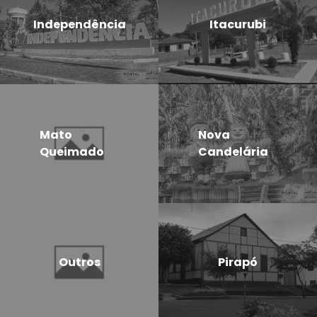
Independência
Itacurubi
Mato
Nova
Queimado
Candelária
Outros
Pirapó