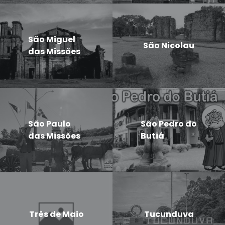
São Miguel
São Nicolau
das Missões
São Paulo
São Pedro do
das Missões
Butiá
Três de Maio
Tucunduva