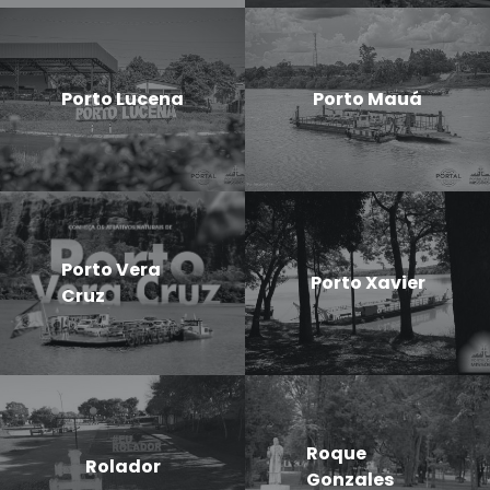
Porto Lucena
Porto Mauá
Porto Vera
Porto Xavier
Cruz
Roque
Rolador
Gonzales