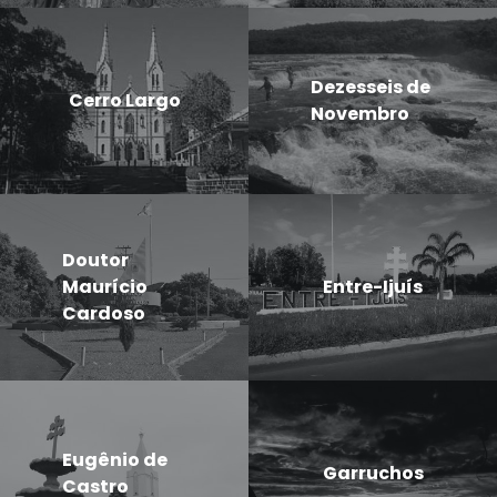
Dezesseis de
Cerro Largo
Novembro
Doutor
Maurício
Entre-Ijuís
Cardoso
Eugênio de
Garruchos
Castro