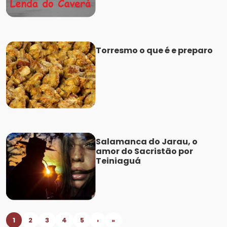
Torresmo o que é e preparo
Salamanca do Jarau, o
amor do Sacristão por
Teiniaguá
1
2
3
4
5
›
»