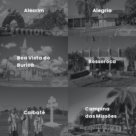
Alecrim
Alegria
Boa Vista do
Bossoroca
Buricá
Campina
Caibaté
das Missões