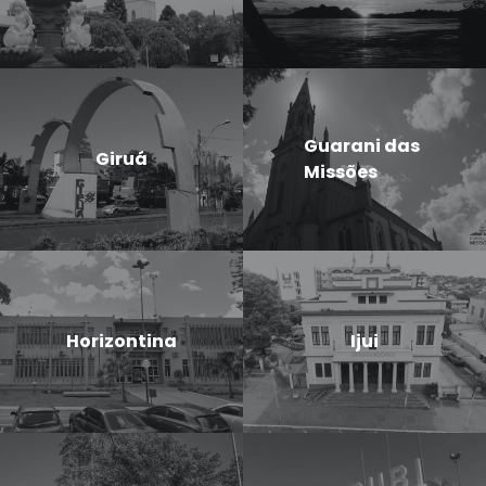
Guarani das
Giruá
Missões
Horizontina
Ijui