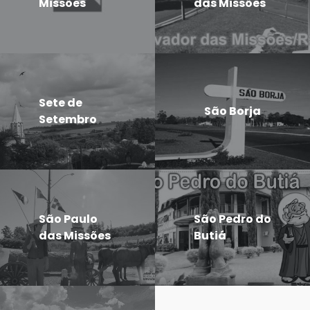
Missões
das Missões
Sete de
São Borja
Setembro
São Paulo
São Pedro do
das Missões
Butiá