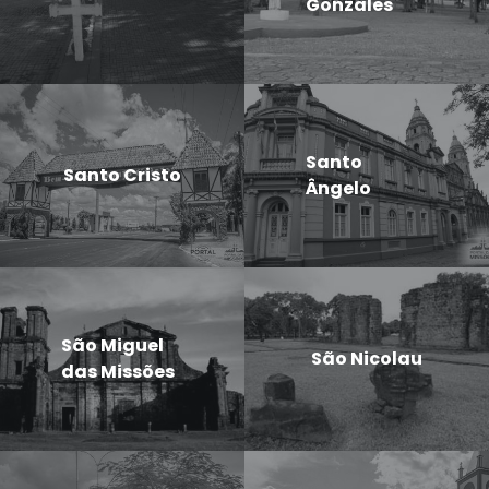
Gonzales
Santo
Santo Cristo
Ângelo
São Miguel
São Nicolau
das Missões