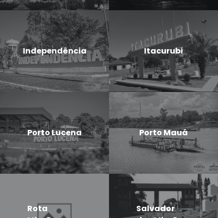
Independência
Itacurubi
Porto Lucena
Porto Mauá
Rota
Salvador