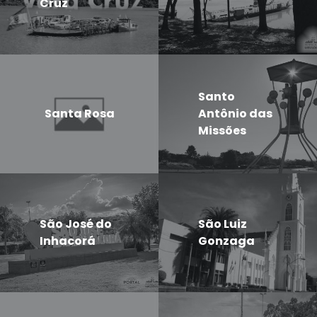
Cruz
Santo
Santa Rosa
Antônio das
Missões
São José do
São Luiz
Inhacorá
Gonzaga