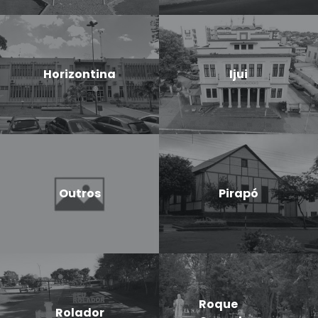
Horizontina
Ijui
Outros
Pirapó
Roque
Rolador