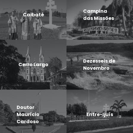
Campina
Caibaté
das Missões
Dezesseis de
Cerro Largo
Novembro
Doutor
Maurício
Entre-Ijuís
Cardoso