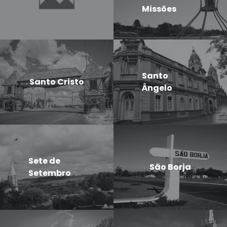
Missões
Santo
Santo Cristo
Ângelo
Sete de
São Borja
Setembro