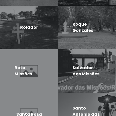
Roque
Rolador
Gonzales
Rota
Salvador
Missões
das Missões
Santo
Santa Rosa
Antônio das