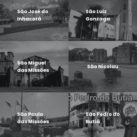
São José do
São Luiz
Inhacorá
Gonzaga
São Miguel
São Nicolau
das Missões
São Paulo
São Pedro do
das Missões
Butiá