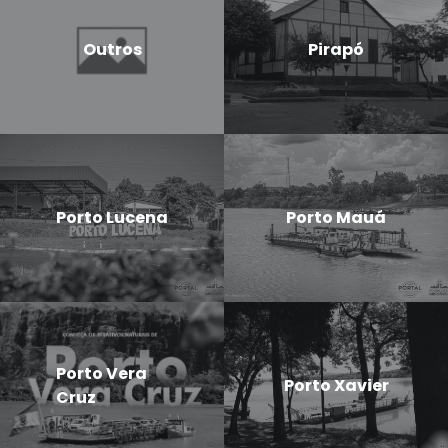
Outros
Pirapó
Porto Lucena
Porto Mauá
Porto Vera
Porto Xavier
Cruz