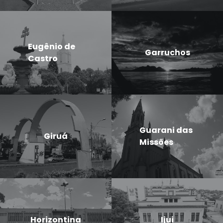
Eugênio de
Garruchos
Castro
Guarani das
Giruá
Missões
Horizontina
Ijui