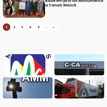
Baile em prol do Monumento
a Cenair Maicá
1
2
3
4
5
›
»