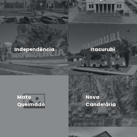
Independência
Itacurubi
Mato
Nova
Queimado
Candelária