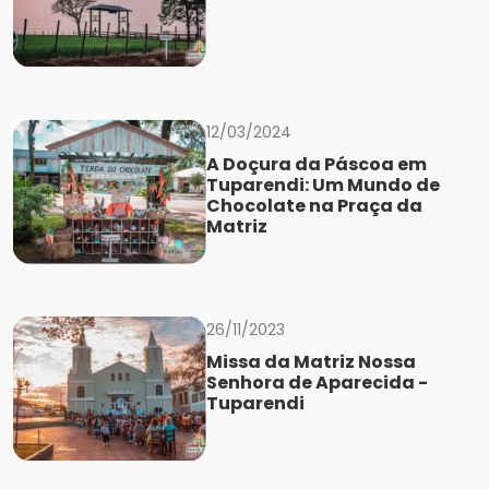
12/03/2024
A Doçura da Páscoa em
Tuparendi: Um Mundo de
Chocolate na Praça da
Matriz
26/11/2023
Missa da Matriz Nossa
Senhora de Aparecida -
Tuparendi