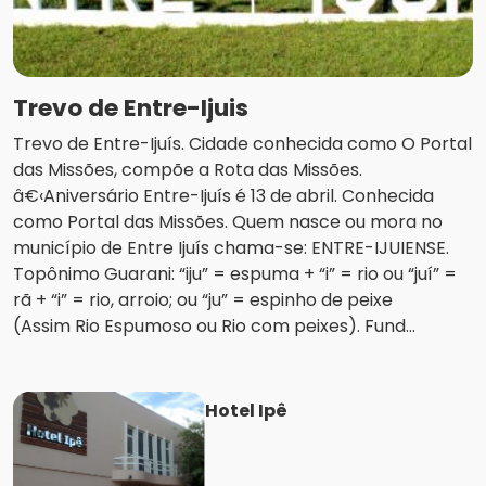
Trevo de Entre-Ijuis
Trevo de Entre-Ijuís. Cidade conhecida como O Portal
das Missões, compõe a Rota das Missões.
â€‹Aniversário Entre-Ijuís é 13 de abril. Conhecida
como Portal das Missões. Quem nasce ou mora no
município de Entre Ijuís chama-se: ENTRE-IJUIENSE.
Topônimo Guarani: “iju” = espuma + “i” = rio ou “juí” =
rã + “i” = rio, arroio; ou “ju” = espinho de peixe
(Assim Rio Espumoso ou Rio com peixes). Fund...
Hotel Ipê