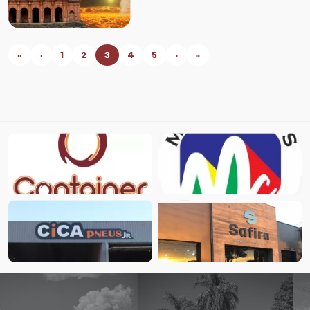
«
‹
1
2
3
4
5
›
»