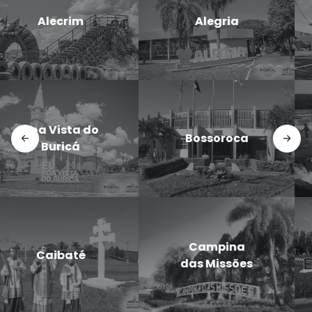
Candido
Cerro Largo
Godói
Doutor
Dezesseis de
Maurício
Novembro
Cardoso
Eugênio de
Entre-Ijuís
Castro