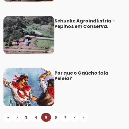
Schunke Agroindústria -
Pepinos em Conserva.
Por que o Gaúcho fala
Peleia?
«
‹
3
4
5
6
7
›
»