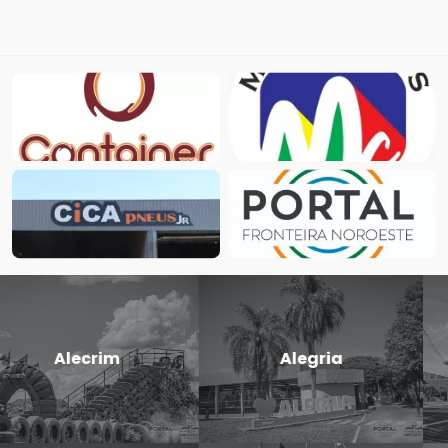
Candido
Cerro Largo
Godói