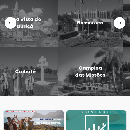
Doutor
Dezesseis de
Maurício
Novembro
Cardoso
Eugênio de
Entre-Ijuís
Castro