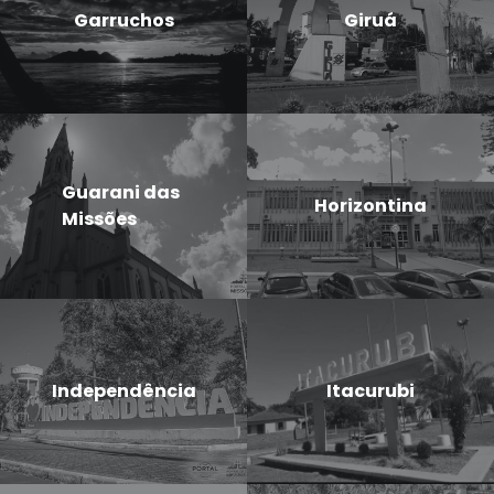
Garruchos
Giruá
Guarani das
Horizontina
Missões
Independência
Itacurubi