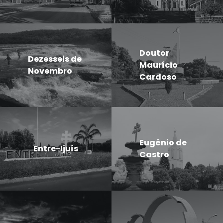
Doutor
Dezesseis de
Maurício
Novembro
Cardoso
Eugênio de
Entre-Ijuís
Castro