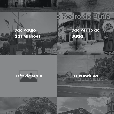
São Paulo
São Pedro do
das Missões
Butiá
Três de Maio
Tucunduva