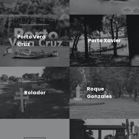
Porto Vera
Porto Xavier
Cruz
Roque
Rolador
Gonzales