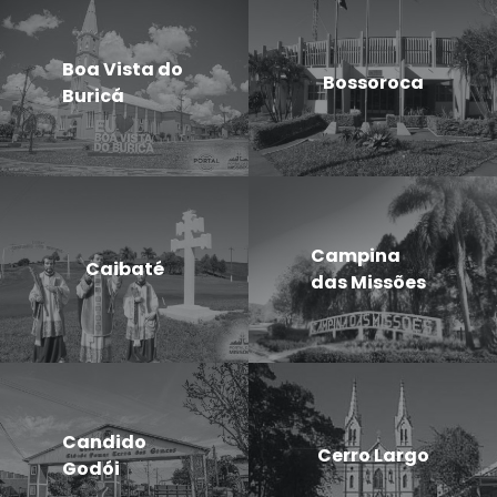
Boa Vista do
Bossoroca
Buricá
Campina
Caibaté
das Missões
Candido
Cerro Largo
Godói