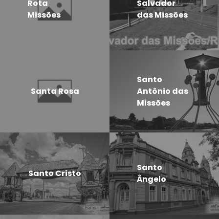
Rota
Salvador
Missões
das Missões
Santo
Santa Rosa
Antônio das
Missões
Santo
Santo Cristo
Ângelo