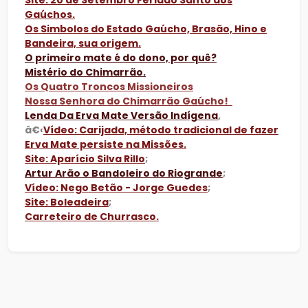
Site: 20 de Setembro Feriado Santo dos
Gaúchos.
Os Simbolos do Estado Gaúcho, Brasão, Hino e
Bandeira, sua origem.
O primeiro mate é do dono, por quê?
Mistério do Chimarrão.
Os Quatro Troncos Missioneiros
Nossa Senhora do Chimarrão Gaúcho!
Lenda Da Erva Mate Versão Indígena
,
â€‹
Vídeo: Carijada, método tradicional de fazer
Erva Mate persiste na Missões.
Site: Aparício Silva Rillo
;
Artur Arão o Bandoleiro do Riogrande
;
Vídeo: Nego Betão - Jorge Guedes
;
Site: Boleadeira
;
Carreteiro de Churrasco.