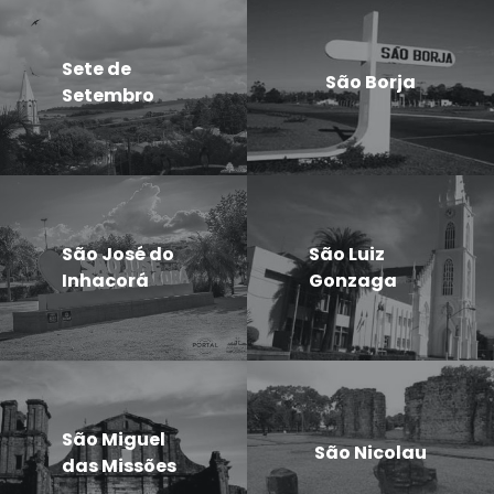
Sete de
São Borja
Setembro
São José do
São Luiz
Inhacorá
Gonzaga
São Miguel
São Nicolau
das Missões