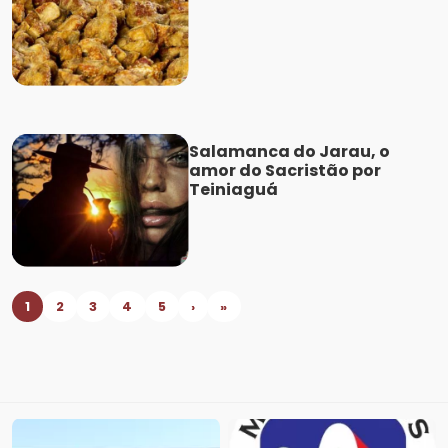
Salamanca do Jarau, o
amor do Sacristão por
Teiniaguá
1
2
3
4
5
›
»