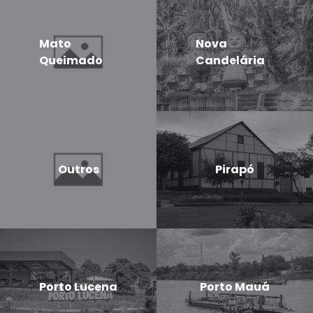
Mato
Nova
Queimado
Candelária
Outros
Pirapó
Porto Lucena
Porto Mauá