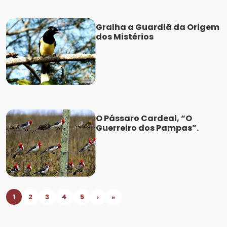
Gralha a Guardiã da Origem
dos Mistérios
O Pássaro Cardeal, “O
Guerreiro dos Pampas”.
1
2
3
4
5
›
»