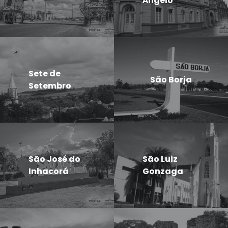
Ângelo
Sete de
São Borja
Setembro
São José do
São Luiz
Inhacorá
Gonzaga