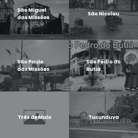
São Miguel
São Nicolau
das Missões
São Paulo
São Pedro do
das Missões
Butiá
Três de Maio
Tucunduva