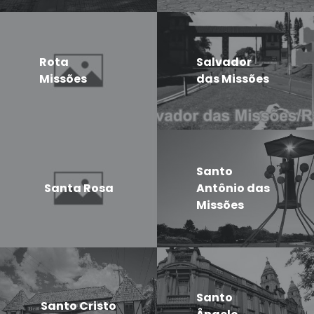
Rota
Salvador
Missões
das Missões
Santo
Santa Rosa
Antônio das
Missões
Santo
Santo Cristo