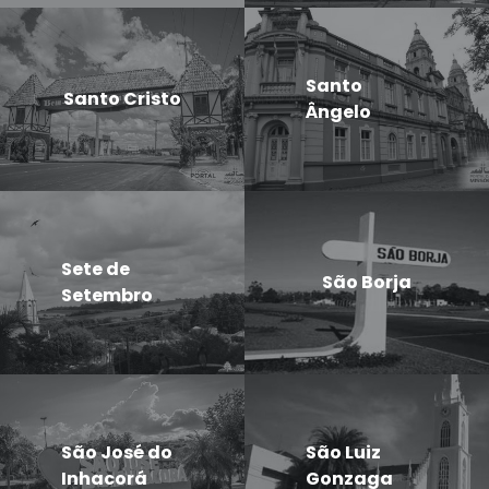
Santo
Santo Cristo
Ângelo
Sete de
São Borja
Setembro
São José do
São Luiz
Inhacorá
Gonzaga