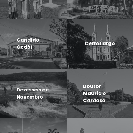
Candido
Cerro Largo
Godói
Doutor
Dezesseis de
Maurício
Novembro
Cardoso