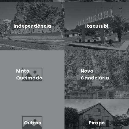
Independência
Itacurubi
Mato
Nova
Queimado
Candelária
Outros
Pirapó