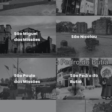
São Miguel
São Nicolau
das Missões
São Paulo
São Pedro do
das Missões
Butiá