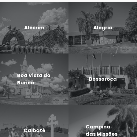
Alecrim
Alegria
Boa Vista do
Bossoroca
Buricá
Campina
Caibaté
das Missões