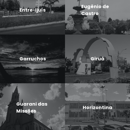
Eugênio de
Entre-Ijuís
Castro
Garruchos
Giruá
Guarani das
Horizontina
Missões