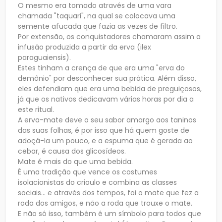
O mesmo era tomado através de uma vara
chamada "taquari", na qual se colocava uma
semente afucada que fazia as vezes de filtro.
Por extensão, os conquistadores chamaram assim a
infusão produzida a partir da erva (ilex
paraguaiensis).
Estes tinham a crença de que era uma "erva do
demônio" por desconhecer sua prática. Além disso,
eles defendiam que era uma bebida de preguiçosos,
já que os nativos dedicavam várias horas por dia a
este ritual.
A erva-mate deve o seu sabor amargo aos taninos
das suas folhas, é por isso que há quem goste de
adoçá-la um pouco, e a espuma que é gerada ao
cebar, é causa dos glicosídeos.
Mate é mais do que uma bebida.
É uma tradição que vence os costumes
isolacionistas do crioulo e combina as classes
sociais... e através dos tempos, foi o mate que fez a
roda dos amigos, e não a roda que trouxe o mate.
E não só isso, também é um símbolo para todos que