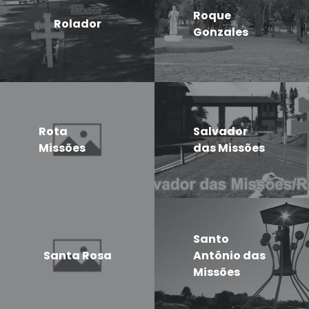
Roque
Rolador
Gonzales
Rota
Salvador
Missões
das Missões
Santo
Santa Rosa
Antônio das
Missões