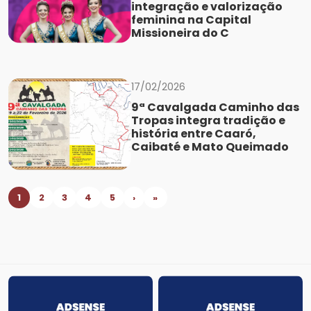
integração e valorização
feminina na Capital
Missioneira do C
17/02/2026
9ª Cavalgada Caminho das
Tropas integra tradição e
história entre Caaró,
Caibaté e Mato Queimado
1
2
3
4
5
›
»