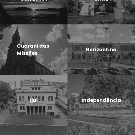
Guarani das
Horizontina
Missões
Ijui
Independência