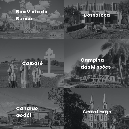
Boa Vista do
Bossoroca
Buricá
Campina
Caibaté
das Missões
Candido
Cerro Largo
Godói