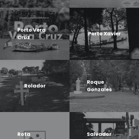
Porto Vera
Porto Xavier
Cruz
Roque
Rolador
Gonzales
Rota
Salvador