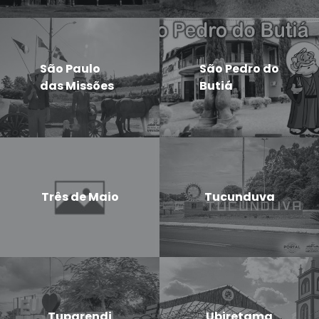
São Paulo
São Pedro do
das Missões
Butiá
Três de Maio
Tucunduva
Tuparendi
Ubiretama