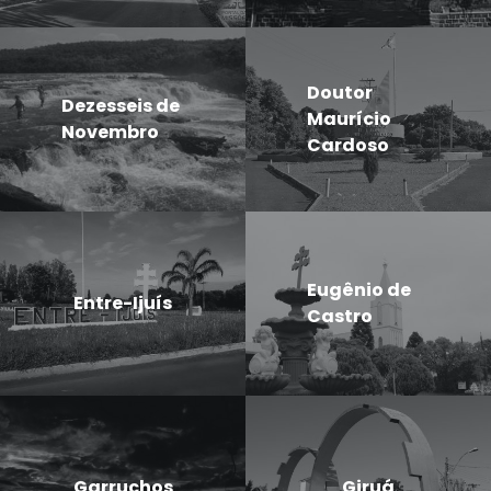
Doutor
Dezesseis de
Maurício
Novembro
Cardoso
Eugênio de
Entre-Ijuís
Castro
Garruchos
Giruá