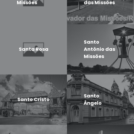
Missões
das Missões
Santo
Santa Rosa
Antônio das
Missões
Santo
Santo Cristo
Ângelo