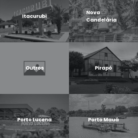
Nova
Itacurubi
Candelária
Outros
Pirapó
Porto Lucena
Porto Mauá