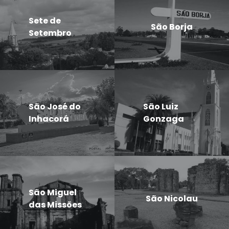
Sete de
São Borja
Setembro
São José do
São Luiz
Inhacorá
Gonzaga
São Miguel
São Nicolau
das Missões