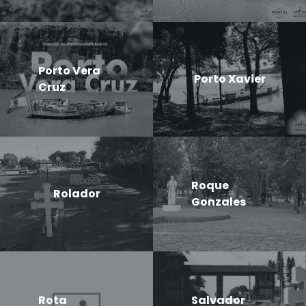
Porto Vera
Porto Xavier
Cruz
Roque
Rolador
Gonzales
Rota
Salvador