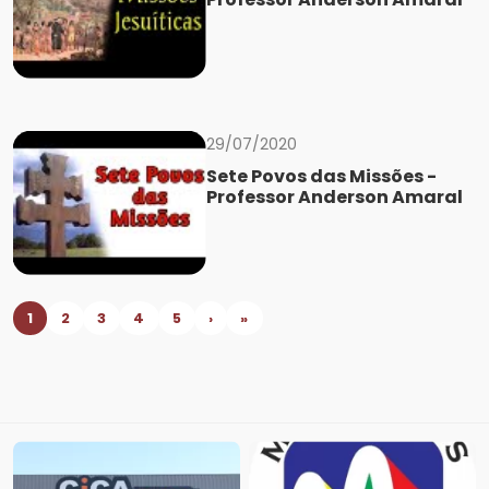
29/07/2020
Sete Povos das Missões -
Professor Anderson Amaral
1
2
3
4
5
›
»