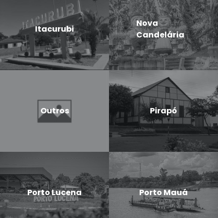
Nova
Itacurubi
Candelária
Outros
Pirapó
Porto Lucena
Porto Mauá