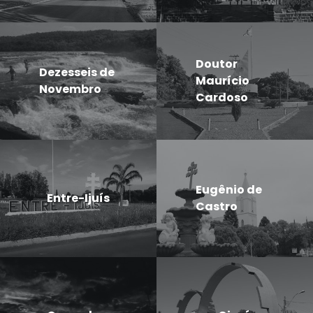
Doutor
Dezesseis de
Maurício
Novembro
Cardoso
Eugênio de
Entre-Ijuís
Castro