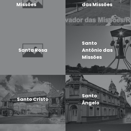
Missões
das Missões
Santo
Santa Rosa
Antônio das
Missões
Santo
Santo Cristo
Ângelo