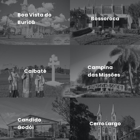
Boa Vista do
Bossoroca
Buricá
Campina
Caibaté
das Missões
Candido
Cerro Largo
Godói