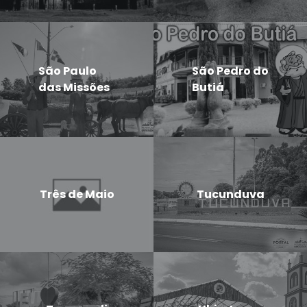
São Paulo
São Pedro do
das Missões
Butiá
Três de Maio
Tucunduva