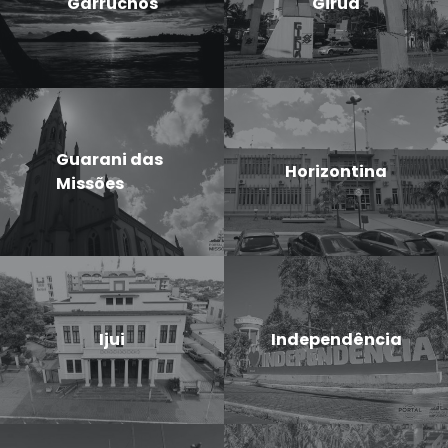
Garruchos
Giruá
Guarani das
Horizontina
Missões
Ijui
Independência