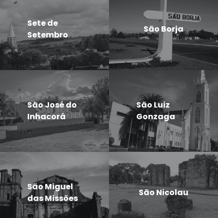
Sete de
São Borja
Setembro
São José do
São Luiz
Inhacorá
Gonzaga
São Miguel
São Nicolau
das Missões