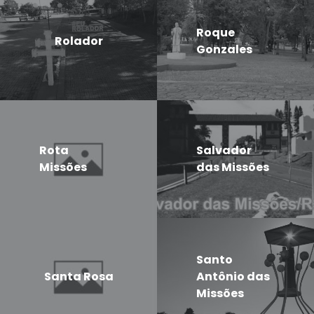
Roque
Rolador
Gonzales
Rota
Salvador
Missões
das Missões
Santo
Santa Rosa
Antônio das
Missões