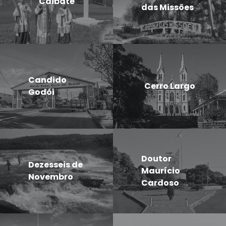
Caibaté
das Missões
Candido
Cerro Largo
Godói
Doutor
Dezesseis de
Maurício
Novembro
Cardoso