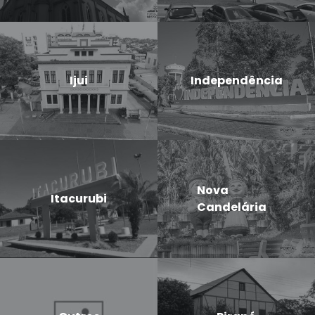
Ijui
Independência
Nova
Itacurubi
Candelária