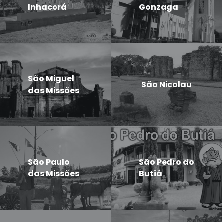
Inhacorá
Gonzaga
São Miguel
São Nicolau
das Missões
São Paulo
São Pedro do
das Missões
Butiá