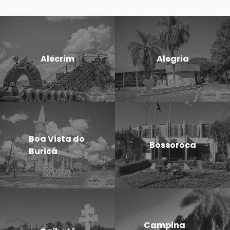
Alecrim
Alegria
Boa Vista do
Bossoroca
Buricá
Campina