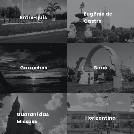
Eugênio de
Entre-Ijuís
Castro
Garruchos
Giruá
Guarani das
Horizontina
Missões