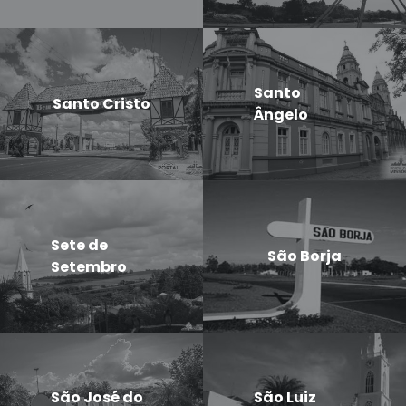
Santo
Santo Cristo
Ângelo
Sete de
São Borja
Setembro
São José do
São Luiz