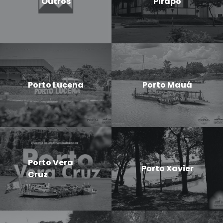
Outros
Pirapó
Porto Lucena
Porto Mauá
Porto Vera
Porto Xavier
Cruz