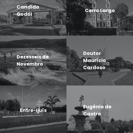
Candido
Cerro Largo
Godói
Doutor
Dezesseis de
Maurício
Novembro
Cardoso
Eugênio de
Entre-Ijuís
Castro