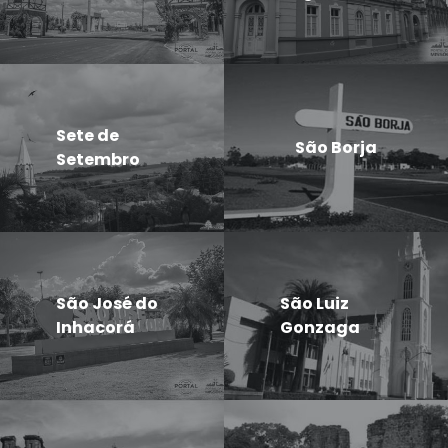
Sete de
São Borja
Setembro
São José do
São Luiz
Inhacorá
Gonzaga