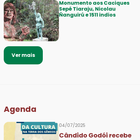
Monumento aos Caciques
Sepé Tiaraju, Nicolau
Ñanguirú e 1511 indios
Ver mais
Agenda
04/07/2025
Cândido Godói recebe