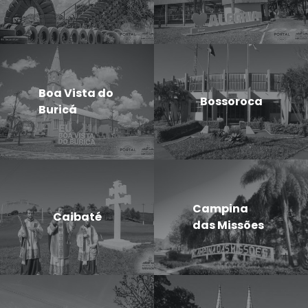
Boa Vista do
Bossoroca
Buricá
Campina
Caibaté
das Missões