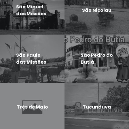
São Miguel
São Nicolau
das Missões
São Paulo
São Pedro do
das Missões
Butiá
Três de Maio
Tucunduva