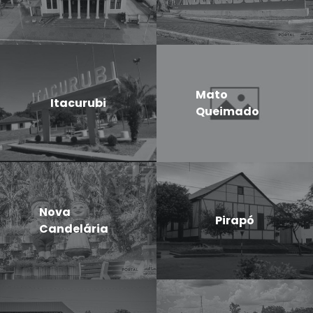
Mato
Itacurubi
Queimado
Nova
Pirapó
Candelária