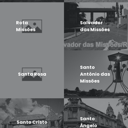
Rota
Salvador
Missões
das Missões
Santo
Santa Rosa
Antônio das
Missões
Santo
Santo Cristo
Ângelo