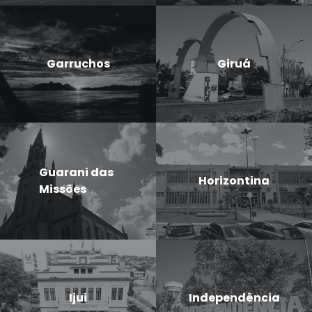
Garruchos
Giruá
Guarani das
Horizontina
Missões
Ijui
Independência