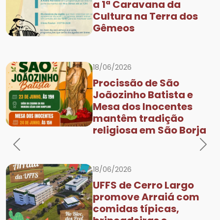
a 1ª Caravana da
Cultura na Terra dos
Gêmeos
18/06/2026
Procissão de São
Joãozinho Batista e
Mesa dos Inocentes
mantêm tradição
religiosa em São Borja
Previous
Nex
18/06/2026
UFFS de Cerro Largo
promove Arraiá com
comidas típicas,