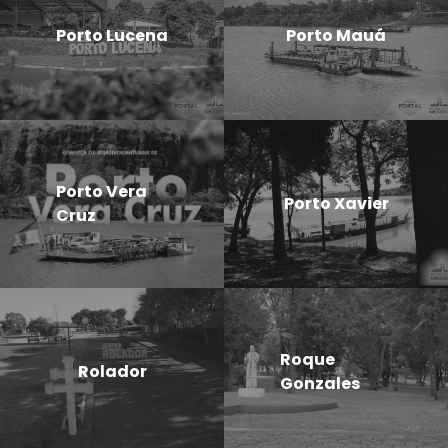
Porto Lucena
Porto Mauá
Porto Vera
Porto Xavier
Cruz
Roque
Rolador
Gonzales