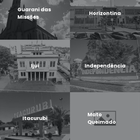
Guarani das
Horizontina
Missões
Ijui
Independência
Mato
Itacurubi
Queimado