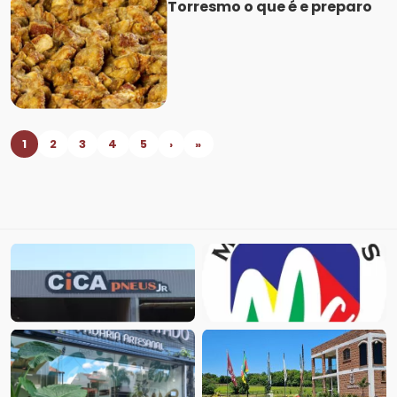
Torresmo o que é e preparo
1
2
3
4
5
›
»