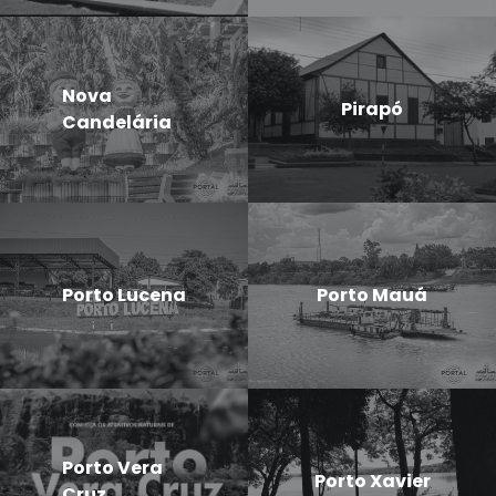
Nova
Pirapó
Candelária
Porto Lucena
Porto Mauá
Porto Vera
Porto Xavier
Cruz