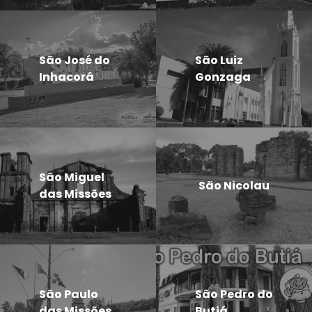
São José do
São Luiz
Inhacorá
Gonzaga
São Miguel
São Nicolau
das Missões
São Paulo
São Pedro do
das Missões
Butiá