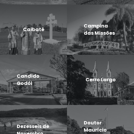
Campina
Caibaté
das Missões
Candido
Cerro Largo
Godói
Doutor
Dezesseis de
Maurício
Novembro