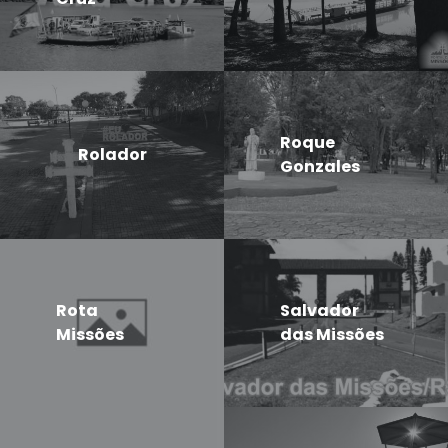
Roque
Rolador
Gonzales
Rota
Salvador
Missões
das Missões