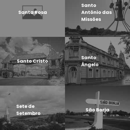
Santo
Santa Rosa
Antônio das
Missões
Santo
Santo Cristo
Ângelo
Sete de
São Borja
Setembro