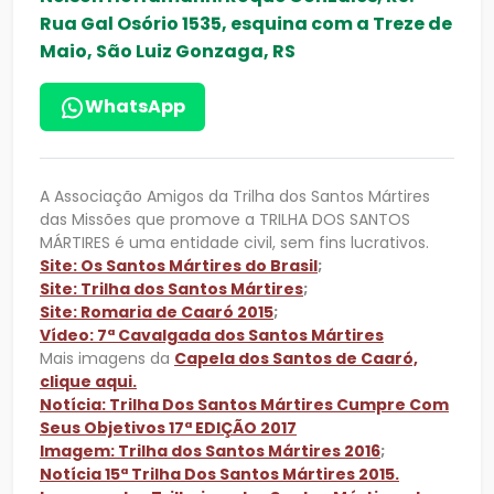
Rua Gal Osório 1535, esquina com a Treze de
Maio, São Luiz Gonzaga, RS
WhatsApp
A Associação Amigos da Trilha dos Santos Mártires
das Missões que promove a TRILHA DOS SANTOS
MÁRTIRES é uma entidade civil, sem fins lucrativos.
Site: Os Santos Mártires do Brasil
;
Site: Trilha dos Santos Mártires
;
Site: Romaria de Caaró 2015
;
Vídeo: 7ª Cavalgada dos Santos Mártires
Mais imagens da
Capela dos Santos de Caaró,
clique aqui.
Notícia: Trilha Dos Santos Mártires Cumpre Com
Seus Objetivos 17ª EDIÇÃO 2017
Imagem: Trilha dos Santos Mártires 2016
;
Notícia 15ª Trilha Dos Santos Mártires 2015.