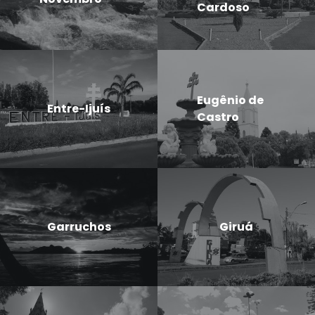
Cardoso
Eugênio de
Entre-Ijuís
Castro
Garruchos
Giruá