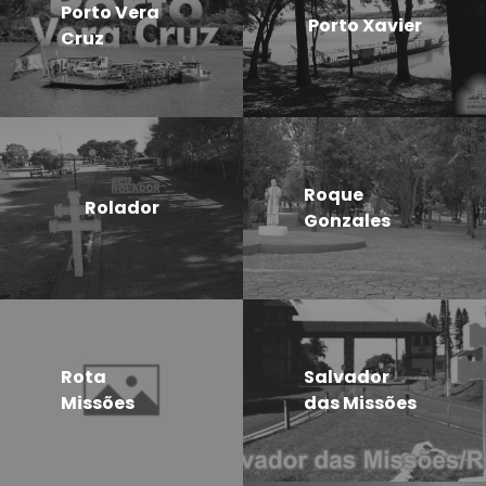
Porto Vera
Porto Xavier
Cruz
Roque
Rolador
Gonzales
Rota
Salvador
Missões
das Missões