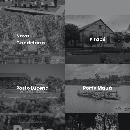
Nova
Pirapó
Candelária
Porto Lucena
Porto Mauá