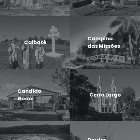
Campina
Caibaté
das Missões
Candido
Cerro Largo
Godói
Doutor