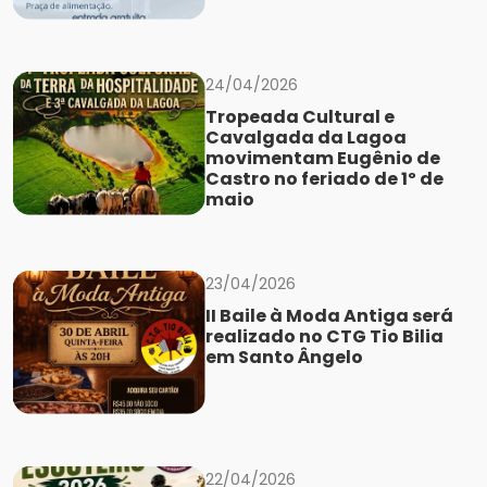
24/04/2026
Tropeada Cultural e
Cavalgada da Lagoa
movimentam Eugênio de
Castro no feriado de 1º de
maio
23/04/2026
II Baile à Moda Antiga será
realizado no CTG Tio Bilia
em Santo Ângelo
22/04/2026