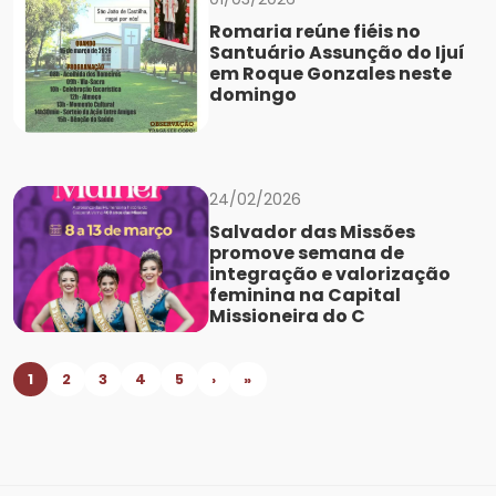
Romaria reúne fiéis no
Santuário Assunção do Ijuí
em Roque Gonzales neste
domingo
24/02/2026
Salvador das Missões
promove semana de
integração e valorização
feminina na Capital
Missioneira do C
1
2
3
4
5
›
»