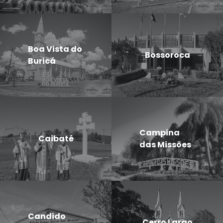
Boa Vista do
Bossoroca
Buricá
Campina
Caibaté
das Missões
Candido
Cerro Largo