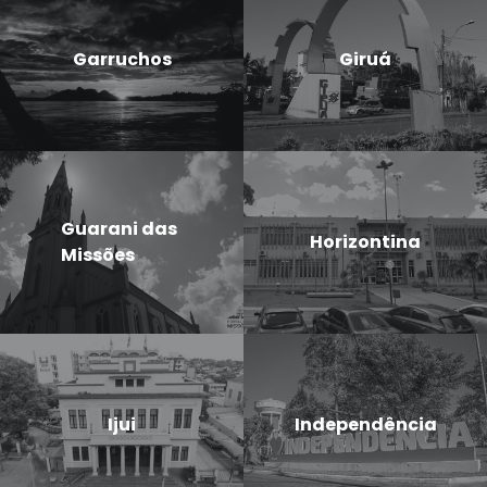
Garruchos
Giruá
Guarani das
Horizontina
Missões
Ijui
Independência