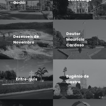
Godói
Doutor
Dezesseis de
Maurício
Novembro
Cardoso
Eugênio de
Entre-Ijuís
Castro