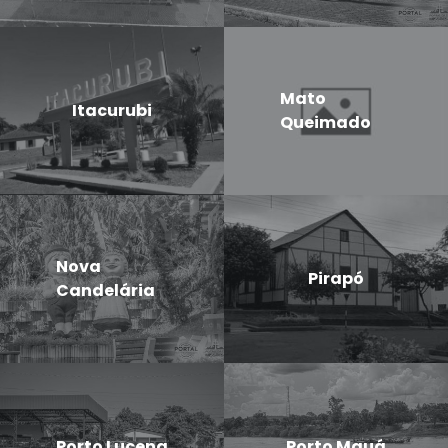
Mato
Itacurubi
Queimado
Nova
Pirapó
Candelária
Porto Lucena
Porto Mauá