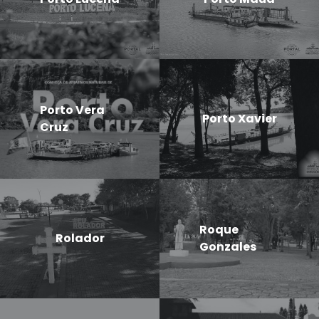
Porto Vera
Porto Xavier
Cruz
Roque
Rolador
Gonzales