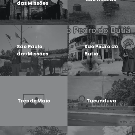
das Missões
São Paulo
São Pedro do
das Missões
Butiá
Três de Maio
Tucunduva