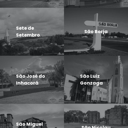
Sete de
São Borja
Setembro
São José do
São Luiz
Inhacorá
Gonzaga
São Miguel
São Nicolau