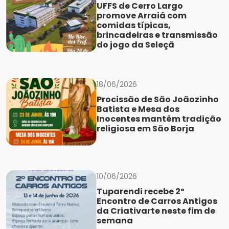
UFFS de Cerro Largo
promove Arraiá com
comidas típicas,
brincadeiras e transmissão
do jogo da Seleçã
18/06/2026
Procissão de São Joãozinho
Batista e Mesa dos
Inocentes mantêm tradição
religiosa em São Borja
10/06/2026
Tuparendi recebe 2º
Encontro de Carros Antigos
da Criativarte neste fim de
semana