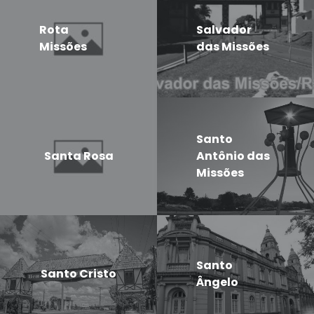
Rota
Salvador
Missões
das Missões
Santo
Santa Rosa
Antônio das
Missões
Santo
Santo Cristo
Ângelo