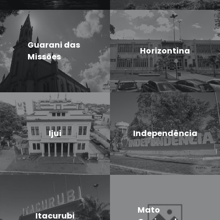
Guarani das
Horizontina
Missões
Ijui
Independência
Mato
Itacurubi