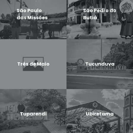
São Paulo
São Pedro do
das Missões
Butiá
Três de Maio
Tucunduva
Tuparendi
Ubiretama