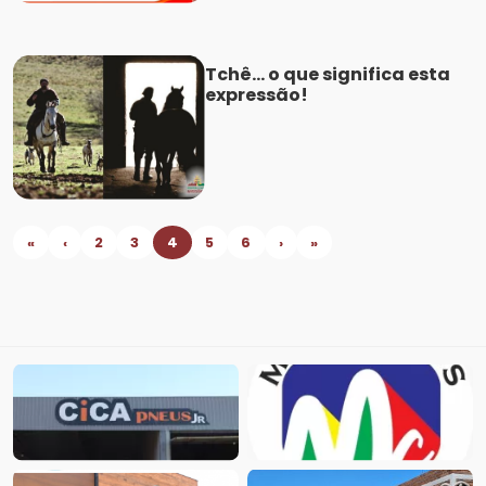
Tchê... o que significa esta
expressão!
«
‹
2
3
4
5
6
›
»