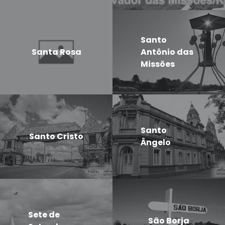
Santo
Santa Rosa
Antônio das
Missões
Santo
Santo Cristo
Ângelo
Sete de
São Borja