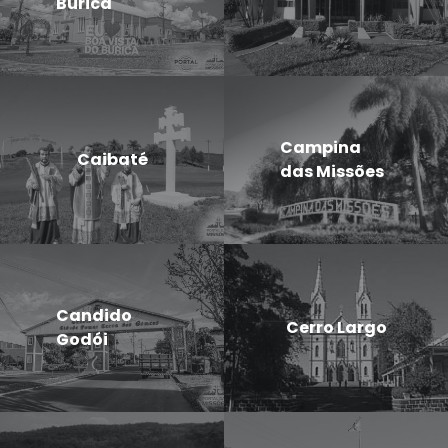
Buricá
Campina
Caibaté
das Missões
Candido
Cerro Largo
Godói