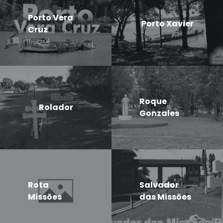
Porto Vera
Porto Xavier
Cruz
Roque
Rolador
Gonzales
Rota
Salvador
Missões
das Missões