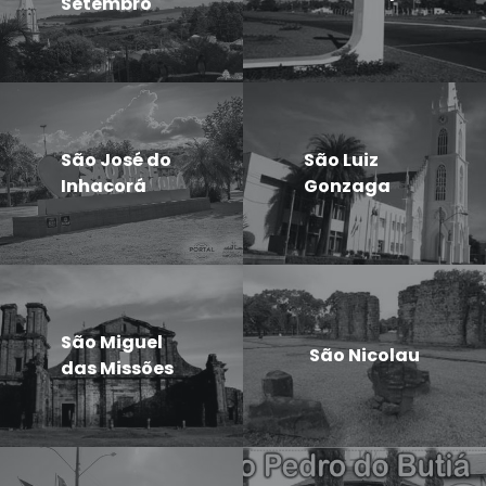
Setembro
São José do
São Luiz
Inhacorá
Gonzaga
São Miguel
São Nicolau
das Missões