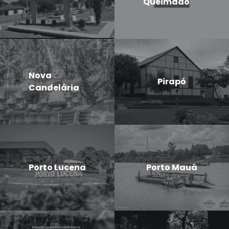
Queimado
Nova
Pirapó
Candelária
Porto Lucena
Porto Mauá