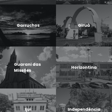
Garruchos
Giruá
Guarani das
Horizontina
Missões
Ijui
Independência