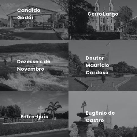
Candido
Cerro Largo
Godói
Doutor
Dezesseis de
Maurício
Novembro
Cardoso
Eugênio de
Entre-Ijuís
Castro