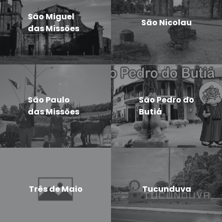
São Miguel
São Nicolau
das Missões
São Paulo
São Pedro do
das Missões
Butiá
Três de Maio
Tucunduva