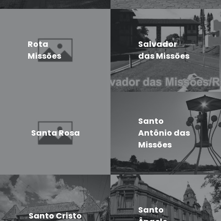
Rota
Salvador
Missões
das Missões
Santo
Santa Rosa
Antônio das
Missões
Santo
Santo Cristo