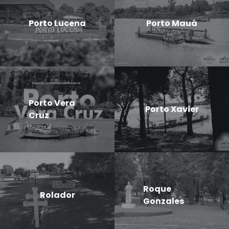
Porto Lucena
Porto Mauá
Porto Vera
Porto Xavier
Cruz
Roque
Rolador
Gonzales