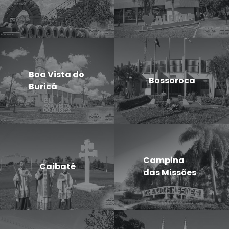
Boa Vista do
Bossoroca
Buricá
Campina
Caibaté
das Missões