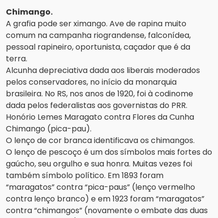
Chimango.
A grafia pode ser ximango. Ave de rapina muito
comum na campanha riograndense, falconídea,
pessoal rapineiro, oportunista, caçador que é da
terra.
Alcunha depreciativa dada aos liberais moderados
pelos conservadores, no início da monarquia
brasileira. No RS, nos anos de 1920, foi à codinome
dada pelos federalistas aos governistas do PRR.
Honório Lemes Maragato contra Flores da Cunha
Chimango (pica-pau).
O lenço de cor branca identificava os chimangos.
O lenço de pescoço é um dos símbolos mais fortes do
gaúcho, seu orgulho e sua honra. Muitas vezes foi
também símbolo político. Em 1893 foram
“maragatos” contra “pica-paus” (lenço vermelho
contra lenço branco) e em 1923 foram “maragatos”
contra “chimangos” (novamente o embate das duas