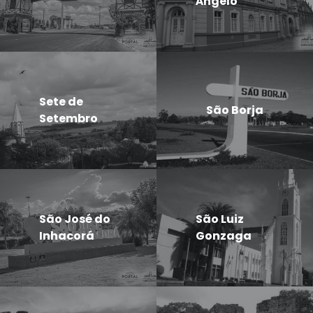
Ângelo
Sete de
São Borja
Setembro
São José do
São Luiz
Inhacorá
Gonzaga