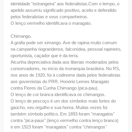
identidade "estrangeira" aos federalistas.Com o tempo, o
apelido assumiu significado positivo, aceito e defendido
pelos federalistas e seus companheiros.
O lenço vermelho identificava o maragato.
Chimango.
A grafia pode ser ximango. Ave de rapina muito comum
na campanha riograndense, falconídea, pessoal rapineiro,
oportunista, caçador que é da terra.
Alcunha depreciativa dada aos liberais moderados pelos
conservadores, no início da monarquia brasileira. No RS,
nos anos de 1920, foi à codinome dada pelos federalistas
aos governistas do PRR. Honório Lemes Maragato
contra Flores da Cunha Chimango (pica-pau).
O lenço de cor branca identificava os chimangos.
O lenço de pescoço é um dos símbolos mais fortes do
gaúcho, seu orgulho e sua honra. Muitas vezes foi
também símbolo político. Em 1893 foram "maragatos"
contra "pica-paus" (lenço vermelho contra lenço branco)
e em 1923 foram "maragatos" contra "chimangos"