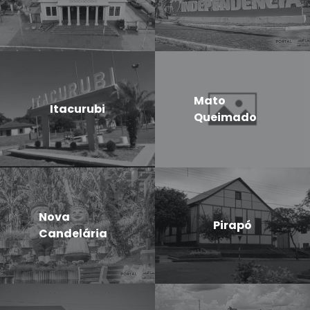
Mato
Itacurubi
Queimado
Nova
Pirapó
Candelária