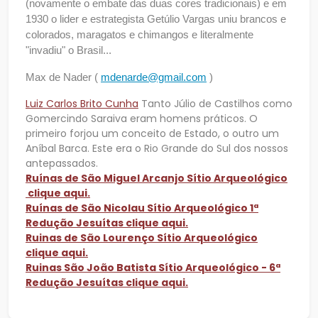
(novamente o embate das duas cores tradicionais) e em
1930 o lider e estrategista Getúlio Vargas uniu brancos e
colorados, maragatos e chimangos e literalmente
"invadiu" o Brasil...
Max de Nader (
mdenarde@gmail.com
)
Luiz Carlos Brito Cunha
Tanto Júlio de Castilhos como
Gomercindo Saraiva eram homens práticos. O
primeiro forjou um conceito de Estado, o outro um
Aníbal Barca. Este era o Rio Grande do Sul dos nossos
antepassados.
Ruínas de São Miguel Arcanjo Sítio Arqueológico
clique aqui.
Ruínas de São Nicolau Sítio Arqueológico 1ª
Redução Jesuítas clique aqui.
Ruinas de São Lourenço Sítio Arqueológico
clique aqui.
Ruinas São João Batista Sítio Arqueológico - 6ª
Redução Jesuítas clique aqui.