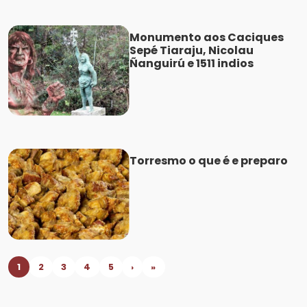
Monumento aos Caciques
Sepé Tiaraju, Nicolau
Ñanguirú e 1511 indios
Torresmo o que é e preparo
1
2
3
4
5
›
»