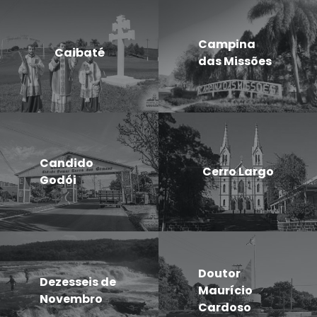
Campina
Caibaté
das Missões
Candido
Cerro Largo
Godói
Doutor
Dezesseis de
Maurício
Novembro
Cardoso