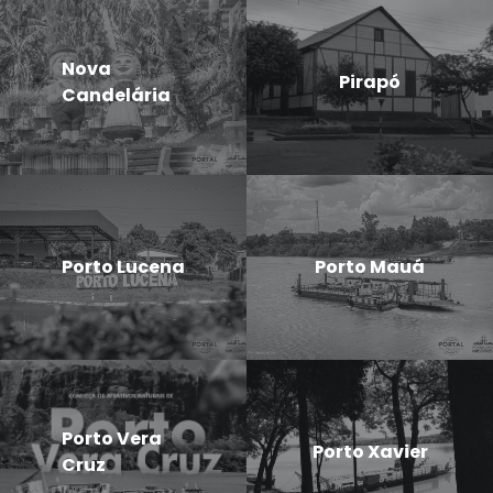
Nova
Pirapó
Candelária
Porto Lucena
Porto Mauá
Porto Vera
Porto Xavier
Cruz