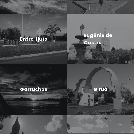
Eugênio de
Entre-Ijuís
Castro
Garruchos
Giruá