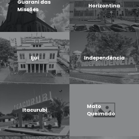
Guarani das
Horizontina
Missões
Ijui
Independência
Mato
Itacurubi
Queimado