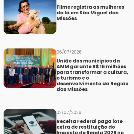
​Filme registra as mulheres
da lã em São Miguel das
Missões
06/07/2026
União dos municípios da
AMM garante R$ 16 milhões
para transformar a cultura,
o turismo e o
desenvolvimento da Região
das Missões
02/07/2026
Receita Federal paga lote
extra de restituição do
Imposto de Renda 2025 no