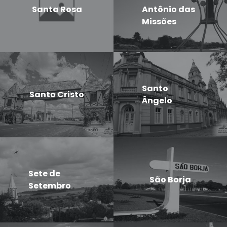
Santa Rosa
Antônio das
Missões
Santo
Santo Cristo
Ângelo
Sete de
São Borja
Setembro