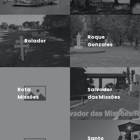
Roque
Rolador
Gonzales
Rota
Salvador
Missões
das Missões
Santo