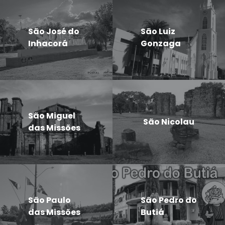
São José do
São Luiz
Inhacorá
Gonzaga
São Miguel
São Nicolau
das Missões
São Paulo
São Pedro do
das Missões
Butiá