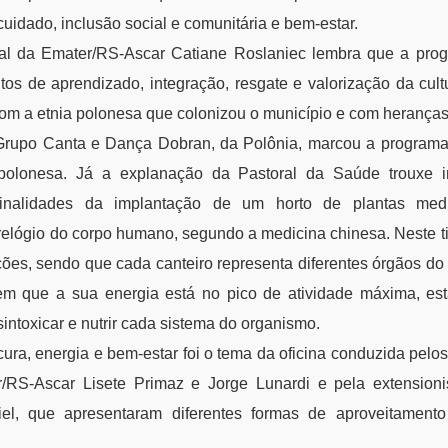
cuidado, inclusão social e comunitária e bem-estar.
cial da Emater/RS-Ascar Catiane Roslaniec lembra que a pro
s de aprendizado, integração, resgate e valorização da cultu
om a etnia polonesa que colonizou o município e com heranças 
Grupo Canta e Dança Dobran, da Polônia, marcou a programaç
l polonesa. Já a explanação da Pastoral da Saúde trouxe 
finalidades da implantação de um horto de plantas med
elógio do corpo humano, segundo a medicina chinesa. Neste tip
ões, sendo que cada canteiro representa diferentes órgãos do 
em que a sua energia está no pico de atividade máxima, est
esintoxicar e nutrir cada sistema do organismo.
cura, energia e bem-estar foi o tema da oficina conduzida pelos
/RS-Ascar Lisete Primaz e Jorge Lunardi e pela extensioni
iel, que apresentaram diferentes formas de aproveitament