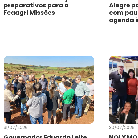
preparativos para a
Alegre p
Feaagri Missões
com paut
agenda i
31/07/2026
30/07/2026
Governador Eduardo Leite
NOLY MO