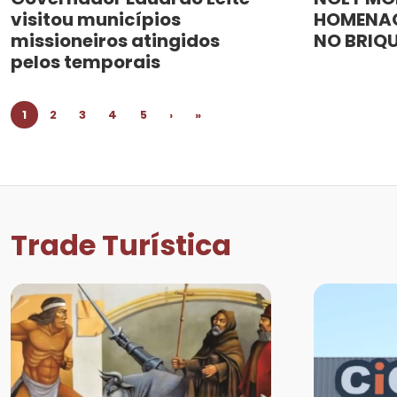
visitou municípios
HOMENAG
missioneiros atingidos
NO BRIQ
pelos temporais
1
2
3
4
5
›
»
Trade Turística