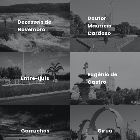
Doutor
Dezesseis de
Maurício
Novembro
Cardoso
Eugênio de
Entre-Ijuís
Castro
Garruchos
Giruá