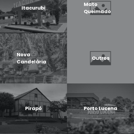
Mato
Itacurubi
Queimado
Nova
Outros
Candelária
Pirapó
Porto Lucena