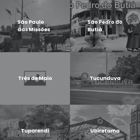
São Paulo
São Pedro do
das Missões
Butiá
Três de Maio
Tucunduva
Tuparendi
Ubiretama