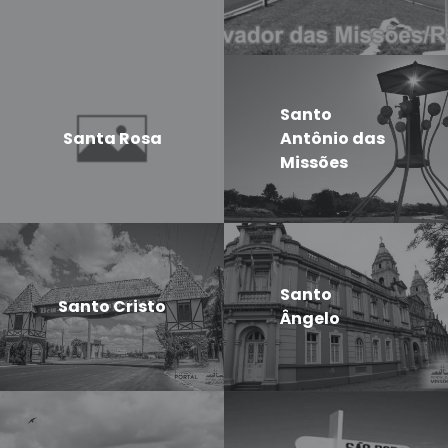
Santo
Santa Rosa
Antônio das
Missões
Santo
Santo Cristo
Ângelo