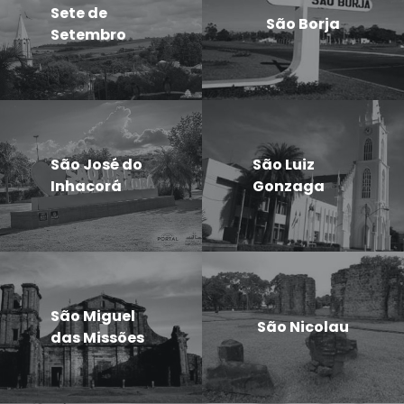
Sete de
São Borja
Setembro
São José do
São Luiz
Inhacorá
Gonzaga
São Miguel
São Nicolau
das Missões