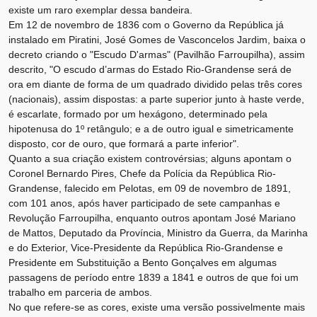
existe um raro exemplar dessa bandeira.
Em 12 de novembro de 1836 com o Governo da República já
instalado em Piratini, José Gomes de Vasconcelos Jardim, baixa o
decreto criando o "Escudo D'armas" (Pavilhão Farroupilha), assim
descrito, "O escudo d’armas do Estado Rio-Grandense será de
ora em diante de forma de um quadrado dividido pelas três cores
(nacionais), assim dispostas: a parte superior junto à haste verde,
é escarlate, formado por um hexágono, determinado pela
hipotenusa do 1º retângulo; e a de outro igual e simetricamente
disposto, cor de ouro, que formará a parte inferior".
Quanto a sua criação existem controvérsias; alguns apontam o
Coronel Bernardo Pires, Chefe da Polícia da República Rio-
Grandense, falecido em Pelotas, em 09 de novembro de 1891,
com 101 anos, após haver participado de sete campanhas e
Revolução Farroupilha, enquanto outros apontam José Mariano
de Mattos, Deputado da Província, Ministro da Guerra, da Marinha
e do Exterior, Vice-Presidente da República Rio-Grandense e
Presidente em Substituição a Bento Gonçalves em algumas
passagens de período entre 1839 a 1841 e outros de que foi um
trabalho em parceria de ambos.
No que refere-se as cores, existe uma versão possivelmente mais