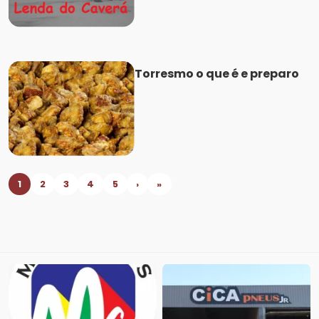
Torresmo o que é e preparo
1
2
3
4
5
›
»