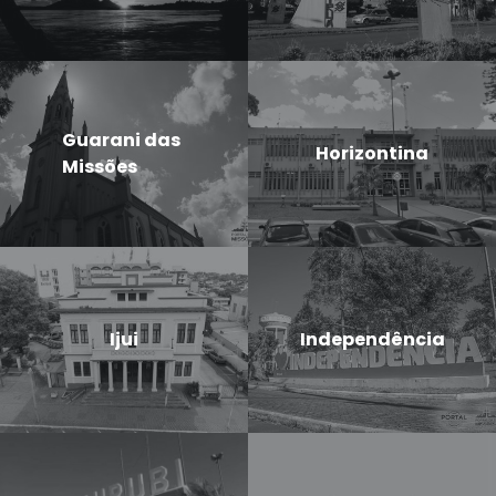
Guarani das
Horizontina
Missões
Ijui
Independência