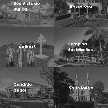
Boa Vista do
Bossoroca
Buricá
Campina
Caibaté
das Missões
Candido
Cerro Largo
Godói