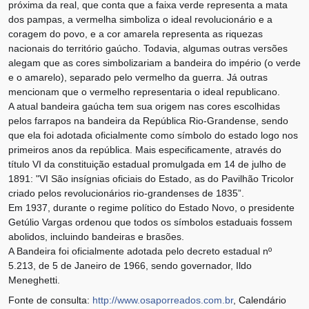
próxima da real, que conta que a faixa verde representa a mata
dos pampas, a vermelha simboliza o ideal revolucionário e a
coragem do povo, e a cor amarela representa as riquezas
nacionais do território gaúcho. Todavia, algumas outras versões
alegam que as cores simbolizariam a bandeira do império (o verde
e o amarelo), separado pelo vermelho da guerra. Já outras
mencionam que o vermelho representaria o ideal republicano.
A atual bandeira gaúcha tem sua origem nas cores escolhidas
pelos farrapos na bandeira da República Rio-Grandense, sendo
que ela foi adotada oficialmente como símbolo do estado logo nos
primeiros anos da república. Mais especificamente, através do
título VI da constituição estadual promulgada em 14 de julho de
1891: "VI São insígnias oficiais do Estado, as do Pavilhão Tricolor
criado pelos revolucionários rio-grandenses de 1835”.
Em 1937, durante o regime político do Estado Novo, o presidente
Getúlio Vargas ordenou que todos os símbolos estaduais fossem
abolidos, incluindo bandeiras e brasões.
A Bandeira foi oficialmente adotada pelo decreto estadual nº
5.213, de 5 de Janeiro de 1966, sendo governador, Ildo
Meneghetti.
Fonte de consulta:
http://www.osaporreados.com.br
, Calendário