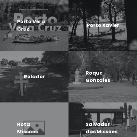
Porto Vera
Porto Xavier
Cruz
Roque
Rolador
Gonzales
Rota
Salvador
Missões
das Missões