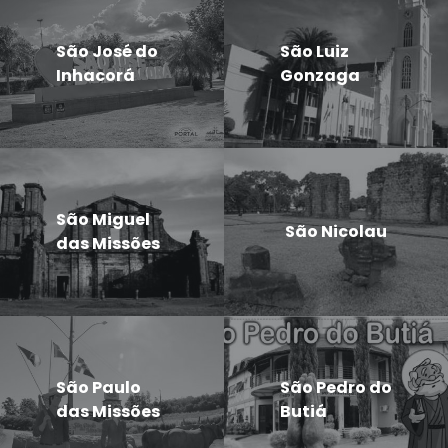
São José do
São Luiz
Inhacorá
Gonzaga
São Miguel
São Nicolau
das Missões
São Paulo
São Pedro do
das Missões
Butiá