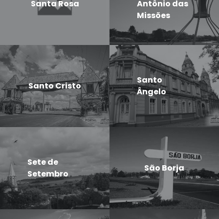
Santa Rosa
Antônio das
Missões
Santo
Santo Cristo
Ângelo
Sete de
São Borja
Setembro