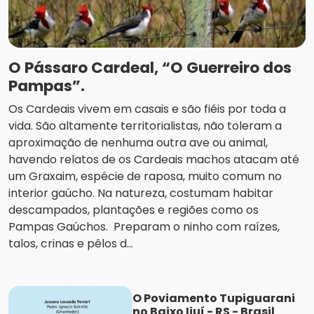
O Pássaro Cardeal, “O Guerreiro dos
Pampas”.
Os Cardeais vivem em casais e são fiéis por toda a
vida. São altamente territorialistas, não toleram a
aproximação de nenhuma outra ave ou animal,
havendo relatos de os Cardeais machos atacam até
um Graxaim, espécie de raposa, muito comum no
interior gaúcho. Na natureza, costumam habitar
descampados, plantações e regiões como os
Pampas Gaúchos. Preparam o ninho com raízes,
talos, crinas e pêlos d...
O Poviamento Tupiguarani
no Baixo Ijuí - RS - Brasil