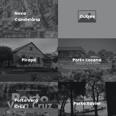
Nova
Outros
Candelária
Pirapó
Porto Lucena
Porto Vera
Porto Xavier
Cruz