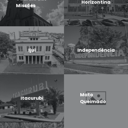
Horizontina
Missões
Ijui
Independência
Mato
Itacurubi
Queimado