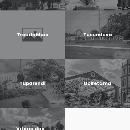
Três de Maio
Tucunduva
Tuparendi
Ubiretama
Vitória das