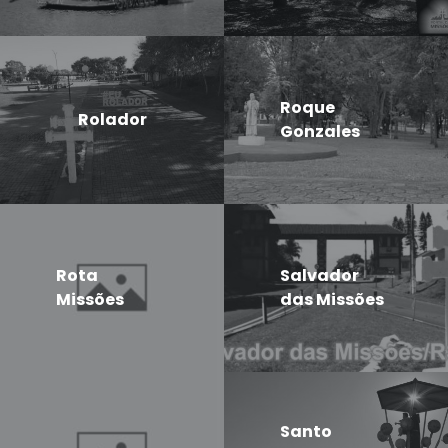
Roque
Rolador
Gonzales
Rota
Salvador
Missões
das Missões
Santo