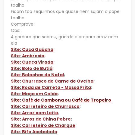
toalha
Ficam tão sequinhos que quase nem sujam o papel
toalha
Comprove!
Obs:
A gordura que sobrou, guarde e prepare arroz com
ela
Site: Cuca Gaúcha
;
Site: Ambrosia
;
Site: Cueca Virada
;
Site: Bolo de Butiá
;
Site: Bolachas de Natal
;
Site: Churrasco de Carne de Ovelha
;
Site: Roda de Carreta - Massa Frita
;
Site: Maça em Calda
;
Site: Café de Cambona ou Café de Tropeiro
Site: Carreteiro de Churrasco
;
Site: Arroz com Leite
;
Site: Arroz de China Pobre
;
Site: Carreteiro de Charque
;
Site: Bife Acebolado
.