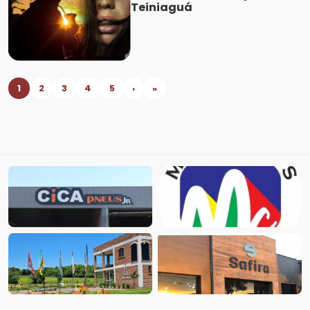
Teiniaguá
1
2
3
4
5
›
»