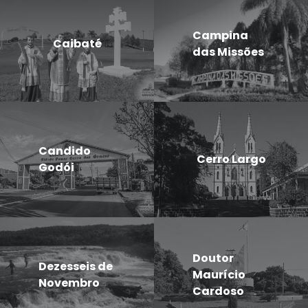
Campina
Caibaté
das Missões
Candido
Cerro Largo
Godói
Doutor
Dezesseis de
Maurício
Novembro
Cardoso