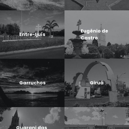
Eugênio de
Entre-Ijuís
Castro
Garruchos
Giruá
Guarani das