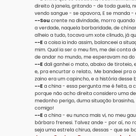
direito à janela, gritando - de toda guela,
vendo sangue - se apavora, E se manda - 
--Sou
crente na divindade, morro quando D
a verdade, naquela barbaridade, de chínare
alheio a tudo, tocava um xote clinudo, já
--E
a coisa ia indo assim, balanceei a sit
mim. Qual ia ser o meu fim, me dei conta 
de andar no mundo, me esperavam na do fu
--E
dali ganhei o mato, abaixo de tiroteio,
e, pra encurtar o relato, Me bandeei pra o
zaino era um capincho, e a história desse
--E
a china - essa pergunta me é feita, a
porque não acho direita considero uma de
medonho perigo, duma situação brasinha,
comigo!
--E
a china - eu nunca mais vi, no meu ga
bárbaro frenesi. Talvez ande - por aí, no 
seja uma estrela chirua, dessas - que se 