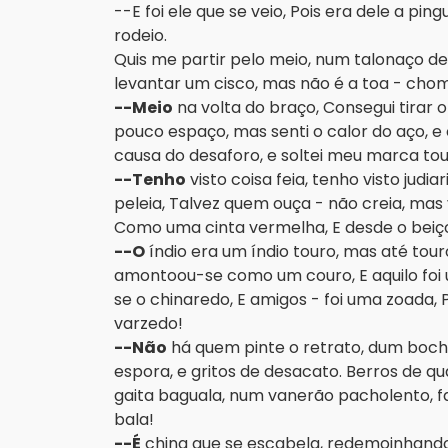
--E foi ele que se veio, Pois era dele a 
rodeio.
Quis me partir pelo meio, num talonaço d
levantar um cisco, mas não é a toa - chom
--Meio
na volta do braço, Consegui tirar 
pouco espaço, mas senti o calor do aço, e 
causa do desaforo, e soltei meu marca 
--Tenho
visto coisa feia, tenho visto judi
peleia, Talvez quem ouça - não creia, mas 
Como uma cinta vermelha, E desde o beiço
--O
índio era um índio touro, mas até tour
amontoou-se como um couro, E aquilo foi
se o chinaredo, E amigos - foi uma zoada
varzedo!
--Não
há quem pinte o retrato, dum bochi
espora, e gritos de desacato. Berros de qu
gaita baguala, num vanerão pacholento
bala!
--É
china que se escabela, redemoinhando