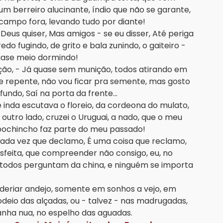
 num berreiro alucinante, índio que não se garante,
campo fora, levando tudo por diante!
eus quiser, Mas amigos - se eu disser, Até periga
do fugindo, de grito e bala zunindo, o gaiteiro -
 quase meio dormindo!
uação, - Já quase sem munição, todos atirando em
de repente, não vou ficar pra semente, mas gosto
ndo, Saí na porta da frente...
 e inda escutava o floreio, da cordeona do mulato,
 outro lado, cruzei o Uruguai, a nado, que o meu
 bochincho faz parte do meu passado!
 cada vez que declamo, É uma coisa que reclamo,
sfeita, que compreender não consigo, eu, no
 todos perguntam da china, e ninguém se importa
uderiar andejo, somente em sonhos a vejo, em
rodeio das alçadas, ou - talvez - nas madrugadas,
banha nua, no espelho das aguadas.