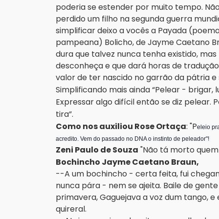
poderia se estender por muito tempo. Não
perdido um filho na segunda guerra mundi
simplificar deixo a vocês a Payada (poe
pampeana) Bolicho, de Jayme Caetano Brau
dura que talvez nunca tenha existido, ma
desconheça e que dará horas de tradução
valor de ter nascido no garrão da pátria e
Simplificando mais ainda “Pelear - brigar, l
Expressar algo difícil então se diz pelea
tira”.
Como nos auxiliou Rose Ortaça
: "P
eleio pr
acredito. Vem do passado no DNA o instinto de peleador"!
Zeni Paulo de Souza
"Não tá morto quem 
Bochincho Jayme Caetano Braun,
--A um bochincho - certa feita, fui chegan
nunca pára - nem se ajeita. Baile de gente d
primavera, Gaguejava a voz dum tango, e 
quireral.