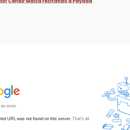
r Cenair Maicá recitando a Payada