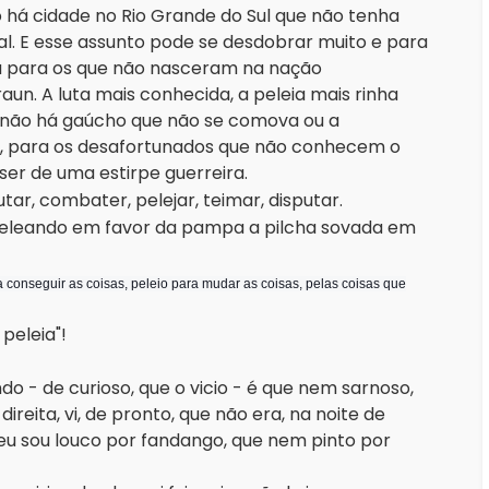
 há cidade no Rio Grande do Sul que não tenha
al. E esse assunto pode se desdobrar muito e para
ma para os que não nasceram na nação
n. A luta mais conhecida, a peleia mais rinha
s não há gaúcho que não se comova ou a
, para os desafortunados que não conhecem o
 ser de uma estirpe guerreira.
utar, combater, pelejar, teimar, disputar.
r. Peleando em favor da pampa a pilcha sovada em
a conseguir as coisas, peleio para mudar as coisas, pelas coisas que
peleia"!
do - de curioso, que o vicio - é que nem sarnoso,
ireita, vi, de pronto, que não era, na noite de
eu sou louco por fandango, que nem pinto por