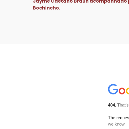
Jayme Caetano Braun acompanhado po
Bochincho.