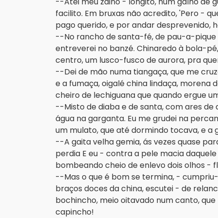
--Atei meu zaino - longito, num galho de g
facilito. Em bruxas não acredito, 'Pero - qu
pago querido, e por andar desprevenido, há
--No rancho de santa-fé, de pau-a-pique
entreverei no banzé. Chinaredo à bola-pé
centro, um lusco-fusco de aurora, pra qu
--Dei de mão numa tiangaça, que me cruzou
e a fumaça, oigalé china lindaça, morena d
cheiro de lechiguana que quando ergue uma
--Misto de diaba e de santa, com ares de
água na garganta. Eu me grudei na percan
um mulato, que até dormindo tocava, e a
--A gaita velha gemia, ás vezes quase pa
perdia E eu - contra a pele macia daquel
bombeando cheio de enlevo dois olhos - f
--Mas o que é bom se termina, - cumpriu-
braços doces da china, escutei - de relanc
bochincho, meio oitavado num canto, que
capincho!