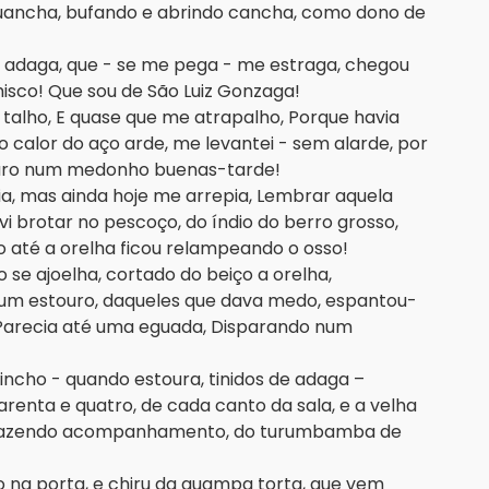
pinguancha, bufando e abrindo cancha, como dono de
e adaga, que - se me pega - me estraga, chegou
isco! Que sou de São Luiz Gonzaga!
o talho, E quase que me atrapalho, Porque havia
o calor do aço arde, me levantei - sem alarde, por
touro num medonho buenas-tarde!
aria, mas ainda hoje me arrepia, Lembrar aquela
vi brotar no pescoço, do índio do berro grosso,
 até a orelha ficou relampeando o osso!
o se ajoelha, cortado do beiço a orelha,
 um estouro, daqueles que dava medo, espantou-
, Parecia até uma eguada, Disparando num
ncho - quando estoura, tinidos de adaga –
arenta e quatro, de cada canto da sala, e a velha
, fazendo acompanhamento, do turumbamba de
 na porta, e chiru da guampa torta, que vem