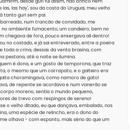
uamirim, desde guri fui assim, não brinco nem
e las, las hay', sou da costa do Uruguai, meu velho
 tanto guri sem pai.
 barreado, num trancão de convidado, me
, no ambiente fumacento, um candieiro, bem no
em chegava de fora, pouco enxergava ali dentro!
 no costado, e já sai entreverado, entre a poeira
e toda a crina, dessas da venta brasina, com
 pestana, até a noite se ilumina.
 quem é dona, e um gosto de temporona, que traz
ta, o mesmo que um carrapato, e o gaiteiro era
 gaita choramingava, como namoro de gato!
rava, de repente se acordava e num vanerão se
e corpo moreno, sentia o mundo pequeno,
lores de trevo com respingos de sereno!
se o velho ditado, eu que dançava, embalado, nos
ina, uma espécie de relincho, era o dono do
 me olhava - com espanto, mais sério do que um