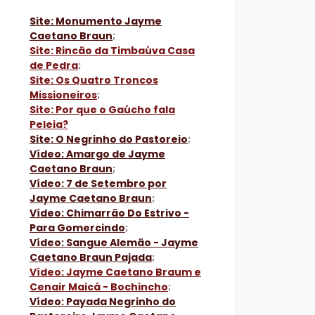
Site: Monumento Jayme
Caetano Braun
;
Site: Rincão da Timbaúva Casa
de Pedra
;
Site: Os Quatro Troncos
Missioneiros
;
Site: Por que o Gaúcho fala
Peleia?
Site: O Negrinho do Pastoreio
;
Vídeo: Amargo de Jayme
Caetano Braun
;
Vídeo: 7 de Setembro por
Jayme Caetano Braun
;
Vídeo: Chimarrão Do Estrivo -
Para Gomercindo
;
Vídeo: Sangue Alemão - Jayme
Caetano Braun Pajada
;
Vídeo: Jayme Caetano Braum e
Cenair Maicá - Bochincho
;
Vídeo: Payada Negrinho do