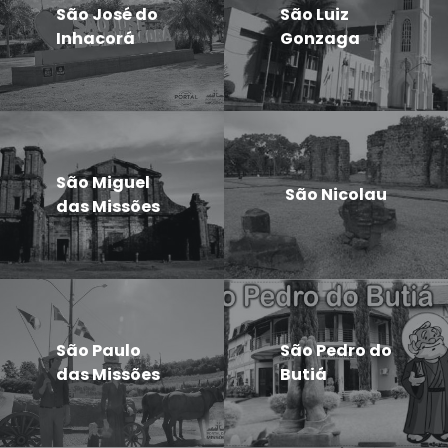
São José do
São Luiz
Inhacorá
Gonzaga
São Miguel
São Nicolau
das Missões
São Paulo
São Pedro do
das Missões
Butiá