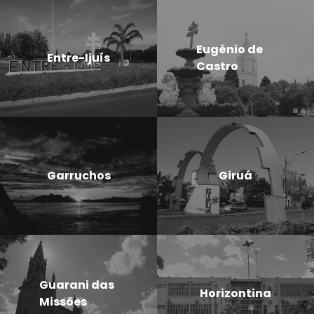
Eugênio de
Entre-Ijuís
Castro
Garruchos
Giruá
Guarani das
Horizontina
Missões