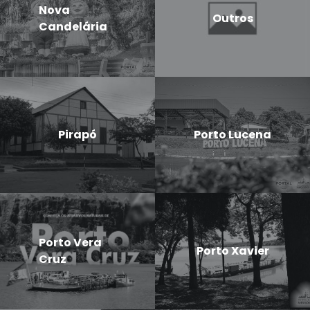
Nova
Outros
Candelária
Pirapó
Porto Lucena
Porto Vera
Porto Xavier
Cruz