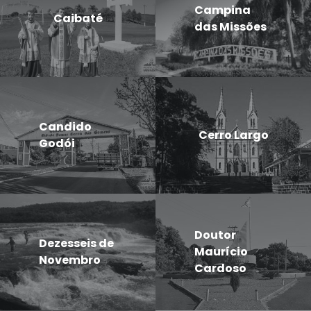
Campina
Caibaté
das Missões
Candido
Cerro Largo
Godói
Doutor
Dezesseis de
Maurício
Novembro
Cardoso