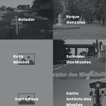
Roque
Rolador
Gonzales
Rota
Salvador
Missões
das Missões
Santo
Santa Rosa
Antônio das
Missões