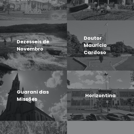
Doutor
Dezesseis de
Maurício
Novembro
Cardoso
Guarani das
Horizontina
Missões