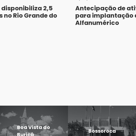
 disponibiliza 2,5
Antecipação de at
s no Rio Grande do
para implantação 
Alfanumérico
Boa Vista do
Bossoroca
Buricá