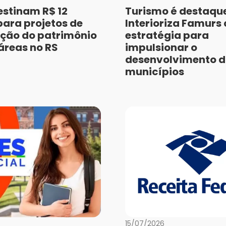
estinam R$ 12
Turismo é destaqu
para projetos de
Interioriza Famurs
ção do patrimônio
estratégia para
 áreas no RS
impulsionar o
desenvolvimento d
municípios
15/07/2026