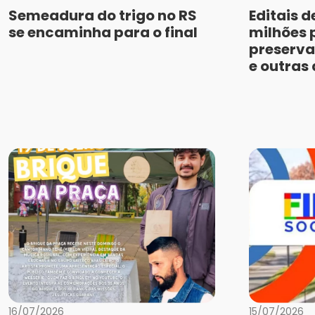
Semeadura do trigo no RS
Editais d
se encaminha para o final
milhões 
preserva
e outras
16/07/2026
15/07/2026