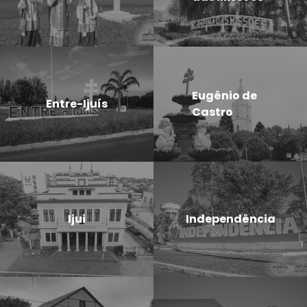
Eugênio de
Entre-Ijuís
Castro
Ijui
Independência