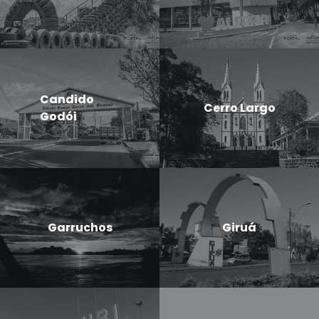
Candido
Cerro Largo
Godói
Garruchos
Giruá