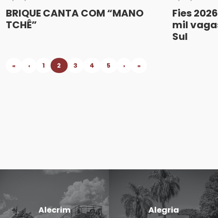
BRIQUE CANTA COM “MANO
Fies 2026
TCHÊ”
mil vaga
Sul
«
‹
1
2
3
4
5
›
»
Alecrim
Alegria