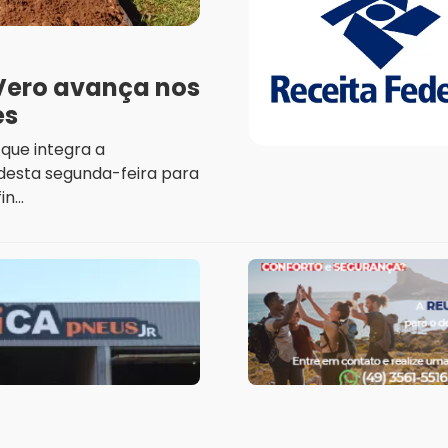
 Vero avança nos
es
 que integra a
desta segunda-feira para
...