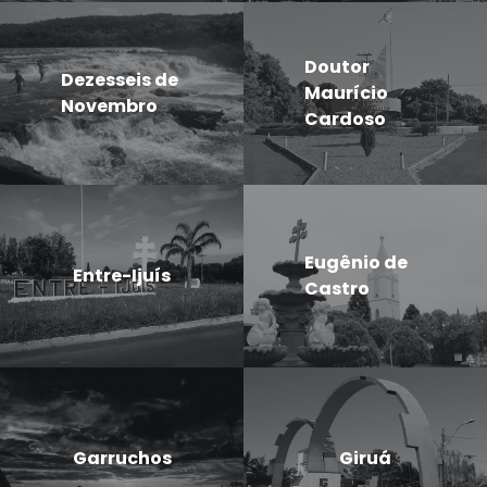
Doutor
Dezesseis de
Maurício
Novembro
Cardoso
Eugênio de
Entre-Ijuís
Castro
Garruchos
Giruá