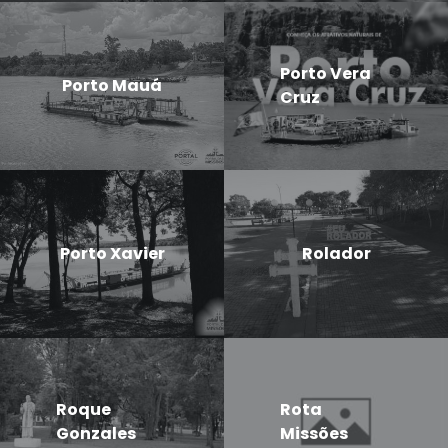
Porto Vera
Porto Mauá
Cruz
Porto Xavier
Rolador
Roque
Rota
Gonzales
Missões