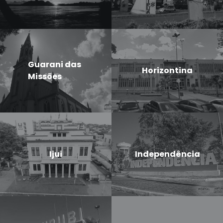
Guarani das
Horizontina
Missões
Ijui
Independência