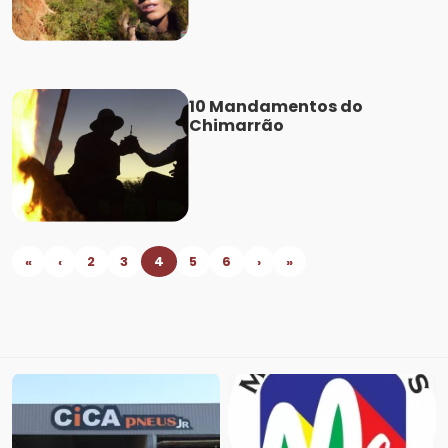
10 Mandamentos do
Chimarrão
«
‹
2
3
4
5
6
›
»