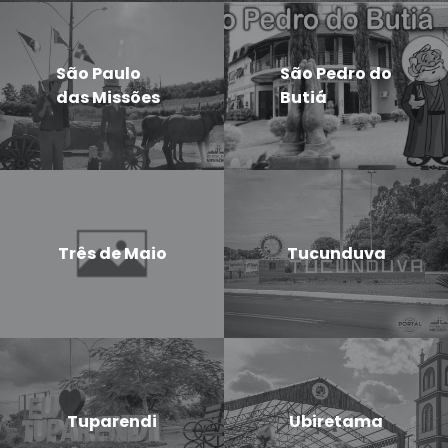
São Paulo
São Pedro do
das Missões
Butiá
Três de Maio
Tucunduva
Tuparendi
Ubiretama