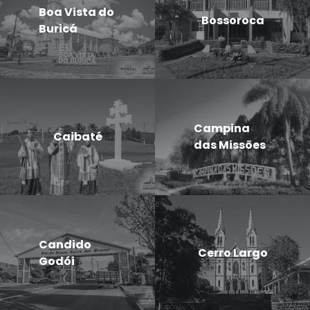
Boa Vista do
Bossoroca
Buricá
Campina
Caibaté
das Missões
Candido
Cerro Largo
Godói