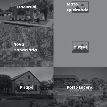
Mato
Itacurubi
Queimado
Nova
Outros
Candelária
Pirapó
Porto Lucena