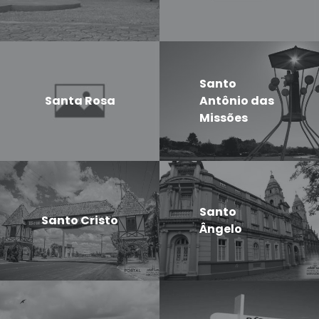
Santo
Santa Rosa
Antônio das
Missões
Santo
Santo Cristo
Ângelo