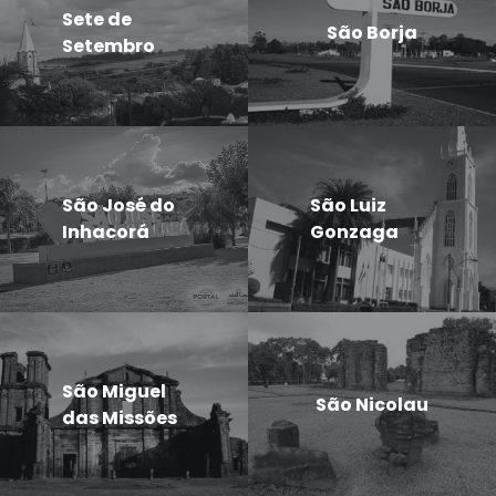
Sete de
São Borja
Setembro
São José do
São Luiz
Inhacorá
Gonzaga
São Miguel
São Nicolau
das Missões