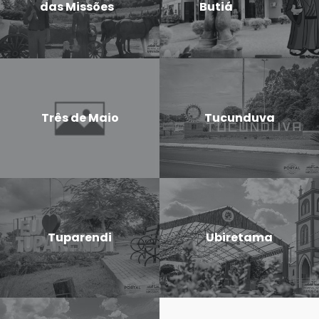
das Missões
Butiá
Três de Maio
Tucunduva
Tuparendi
Ubiretama