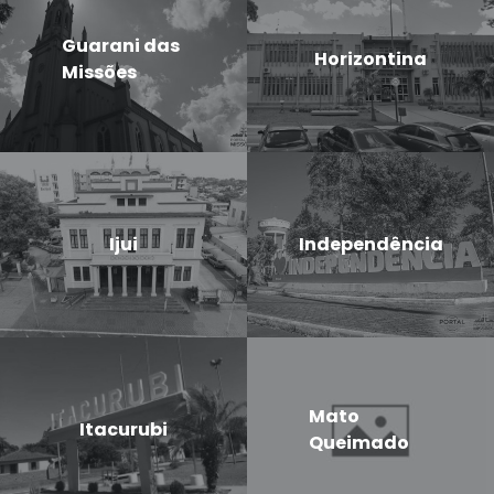
Guarani das
Horizontina
Missões
Ijui
Independência
Mato
Itacurubi
Queimado