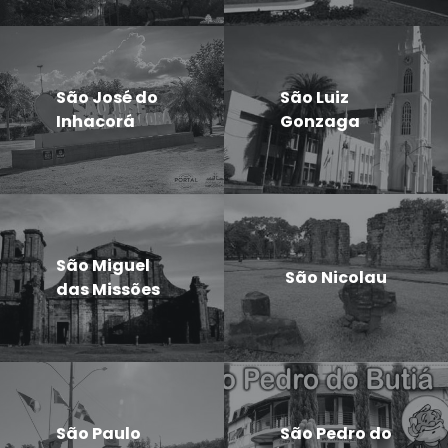
São José do
São Luiz
Inhacorá
Gonzaga
São Miguel
São Nicolau
das Missões
São Paulo
São Pedro do