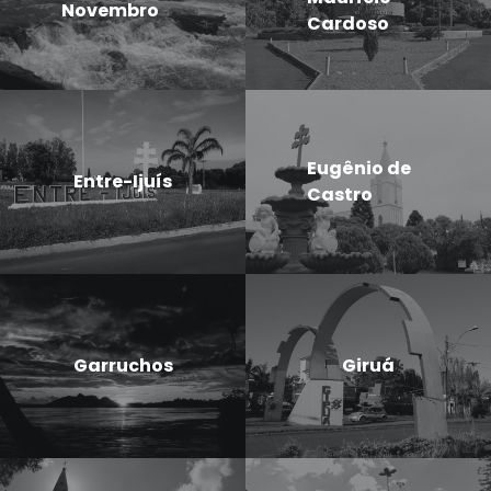
Novembro
Cardoso
Eugênio de
Entre-Ijuís
Castro
Garruchos
Giruá