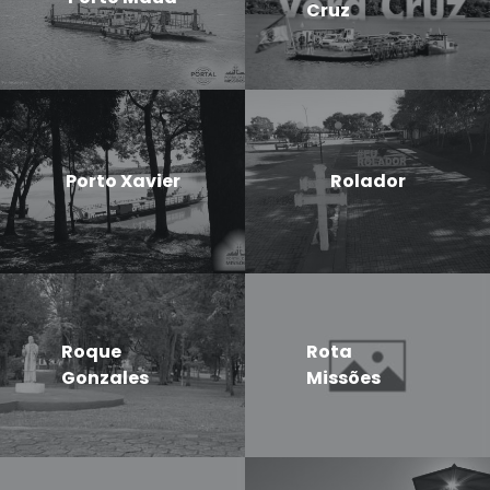
Cruz
Porto Xavier
Rolador
Roque
Rota
Gonzales
Missões