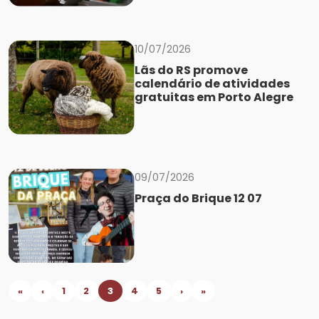
10/07/2026
Lãs do RS promove
calendário de atividades
gratuitas em Porto Alegre
09/07/2026
Praça do Brique 12 07
«
‹
1
2
3
4
5
›
»