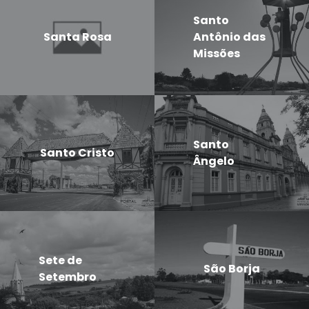
Santo
Santa Rosa
Antônio das
Missões
Santo
Santo Cristo
Ângelo
Sete de
São Borja
Setembro