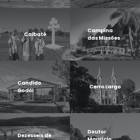
Campina
Caibaté
das Missões
Candido
Cerro Largo
Godói
Doutor
Dezesseis de
Maurício