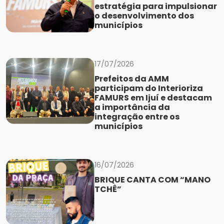
estratégia para impulsionar
o desenvolvimento dos
municípios
17/07/2026
Prefeitos da AMM
participam do Interioriza
FAMURS em Ijuí e destacam
a importância da
integração entre os
municípios
16/07/2026
BRIQUE CANTA COM “MANO
TCHÊ”