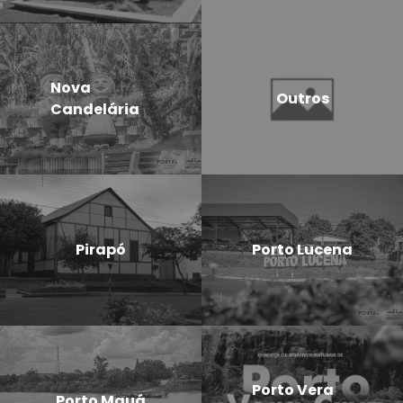
Nova
Outros
Candelária
Pirapó
Porto Lucena
Porto Vera
Porto Mauá