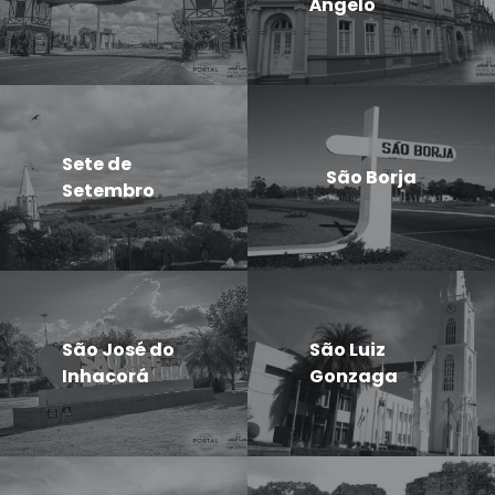
Ângelo
Sete de
São Borja
Setembro
São José do
São Luiz
Inhacorá
Gonzaga