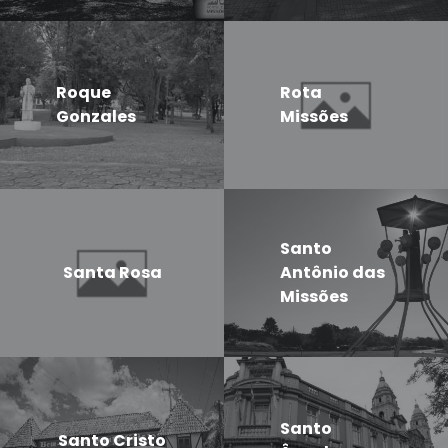
Roque
Rota
Gonzales
Missões
Santo
Santa Rosa
Antônio das
Missões
Santo
Santo Cristo