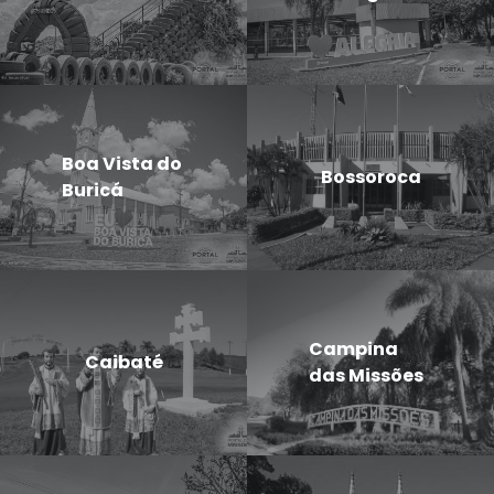
Boa Vista do
Bossoroca
Buricá
Campina
Caibaté
das Missões