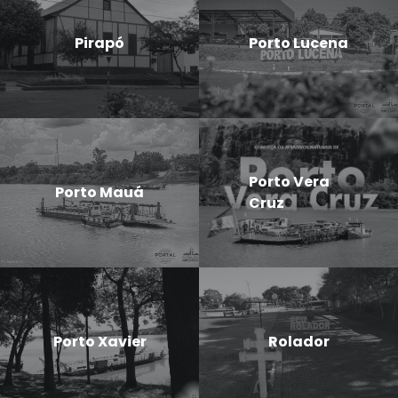
Pirapó
Porto Lucena
Porto Vera
Porto Mauá
Cruz
Porto Xavier
Rolador