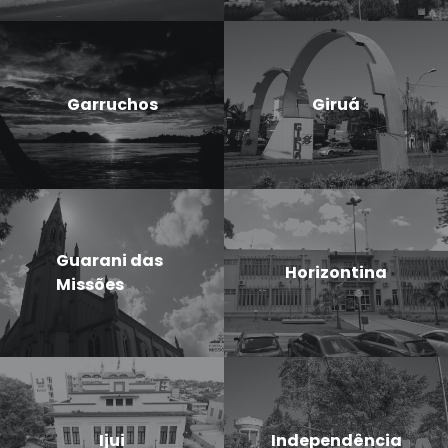
Garruchos
Giruá
Guarani das
Horizontina
Missões
Ijui
Independência