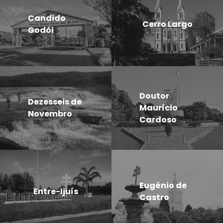
Candido
Cerro Largo
Godói
Doutor
Dezesseis de
Maurício
Novembro
Cardoso
Eugênio de
Entre-Ijuís
Castro