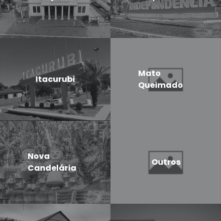
Mato
Itacurubi
Queimado
Nova
Outros
Candelária