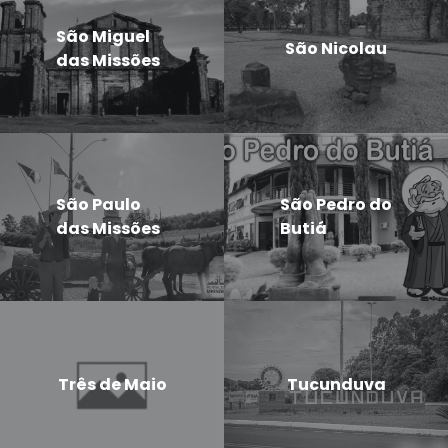
São Miguel
São Nicolau
das Missões
São Paulo
São Pedro do
das Missões
Butiá
Três de Maio
Tucunduva