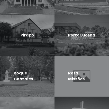
Pirapó
Porto Lucena
Roque
Rota
Gonzales
Missões