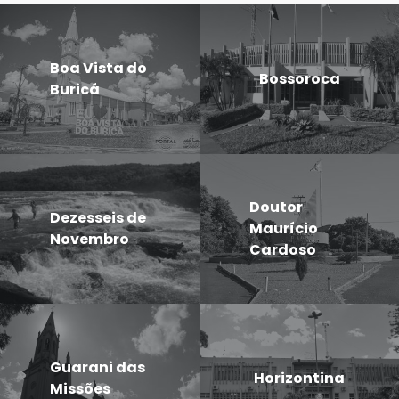
Boa Vista do
Bossoroca
Buricá
Doutor
Dezesseis de
Maurício
Novembro
Cardoso
Guarani das
Horizontina
Missões