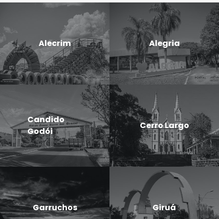
Alecrim
Alegria
Candido
Cerro Largo
Godói
Garruchos
Giruá