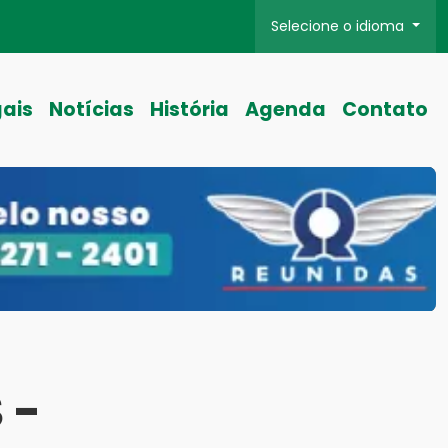
Selecione o idioma
gais
Notícias
História
Agenda
Contato
 -