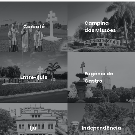
Campina
Caibaté
das Missões
Eugênio de
Entre-Ijuís
Castro
Ijui
Independência