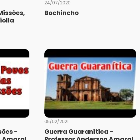
24/07/2020
Missões,
Bochincho
iolla
05/02/2021
sões -
Guerra Guaranítica -
n Amaral
Professor Anderson Amaral