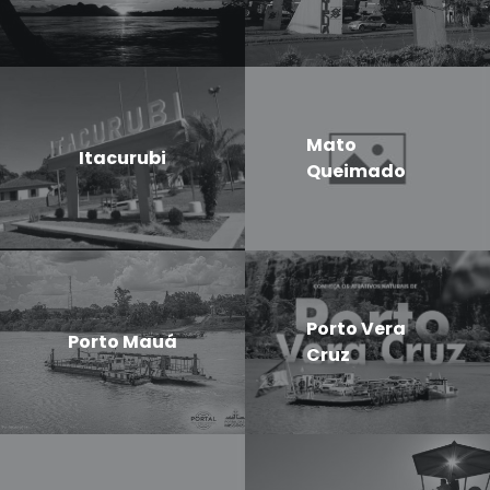
Mato
Itacurubi
Queimado
Porto Vera
Porto Mauá
Cruz