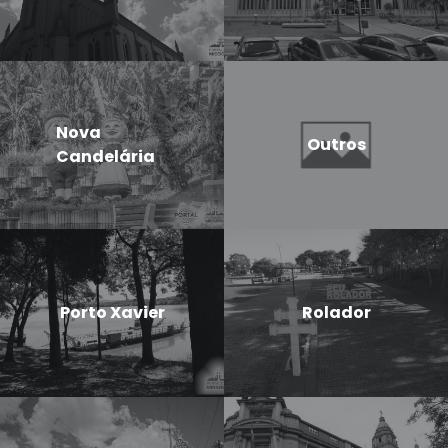
Nova
Outros
Candelária
Porto Xavier
Rolador