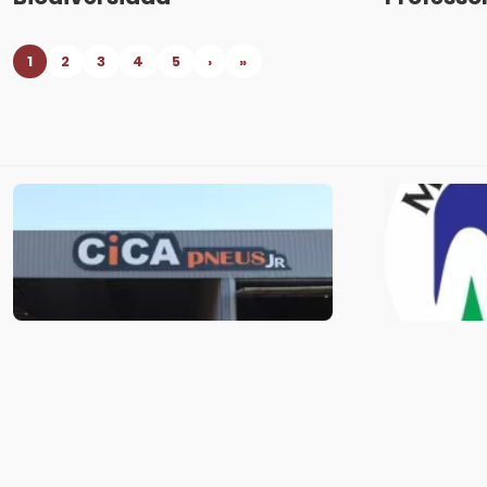
1
2
3
4
5
›
»