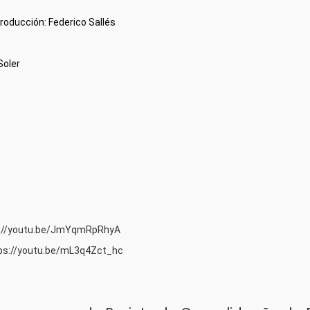
roducción: Federico Sallés
Soler
://youtu.be/JmYqmRpRhyA
ps://youtu.be/mL3q4Zct_hc