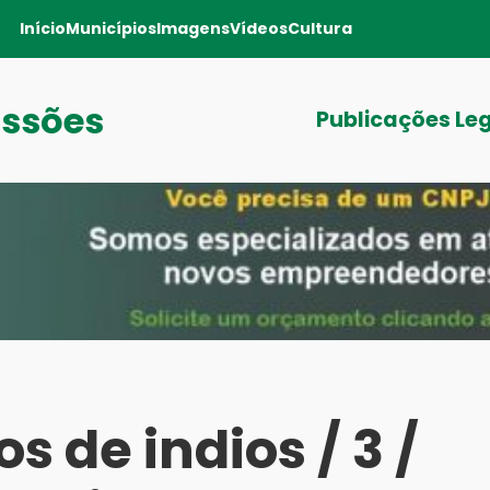
Início
Municípios
Imagens
Vídeos
Cultura
issões
Publicações Le
os de indios / 3 /