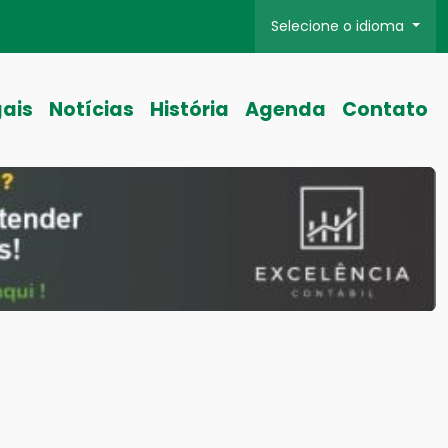
Selecione o idioma
gais
Notícias
História
Agenda
Contato