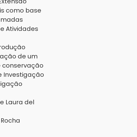
 Extensão
ais como base
camadas
 e Atividades
produção
ntação de um
e conservação
e Investigação
stigação
e Laura del
 Rocha