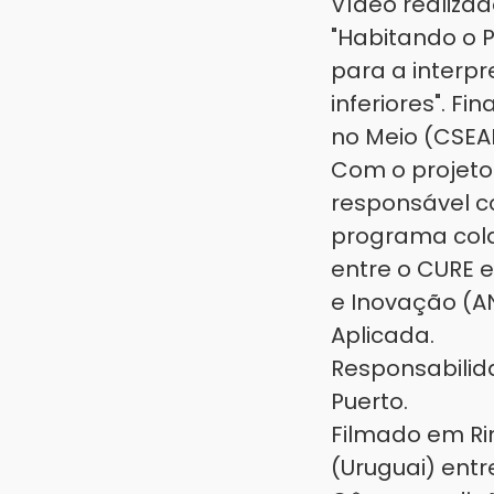
Vídeo realiza
"Habitando o 
para a interp
inferiores". F
no Meio (CSEA
Com o projeto
responsável c
programa cola
entre o CURE e
e Inovação (AN
Aplicada.
Responsabilida
Puerto.
Filmado em Ri
(Uruguai) entr