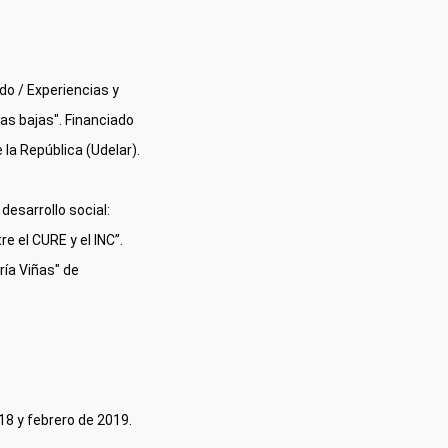
o / Experiencias y 
as bajas". Financiado 
 la República (Udelar).
esarrollo social: 
el CURE y el INC”. 
ía Viñas" de 
8 y febrero de 2019.