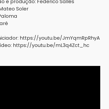
o e produção: Federico Sallés
 Mateo Soler
 Paloma
aré
iniciador: https://youtu.be/JmYqmRpRhyA
ídeo: https://youtu.be/mL3q4Zct_hc