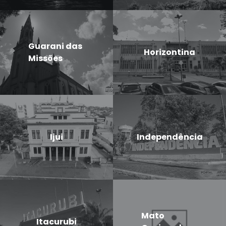
Guarani das
Horizontina
Missões
Ijui
Independência
Mato
Itacurubi