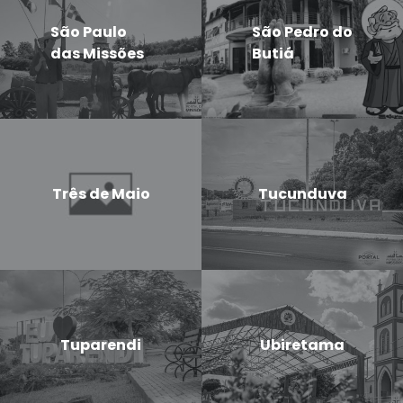
São Paulo
São Pedro do
das Missões
Butiá
Três de Maio
Tucunduva
Tuparendi
Ubiretama