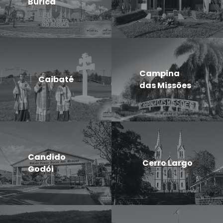
Buricá
Campina
Caibaté
das Missões
Candido
Cerro Largo
Godói