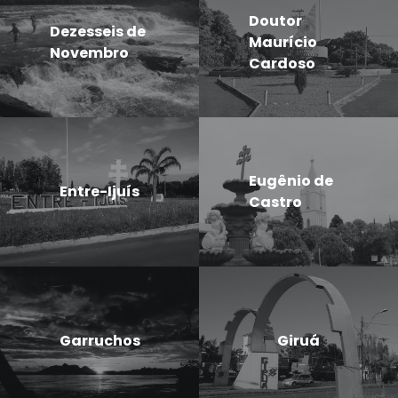
Doutor
Dezesseis de
Maurício
Novembro
Cardoso
Eugênio de
Entre-Ijuís
Castro
Garruchos
Giruá