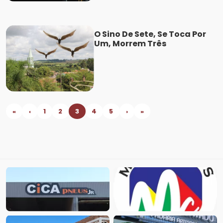
O Sino De Sete, Se Toca Por
Um, Morrem Três
«
‹
1
2
3
4
5
›
»