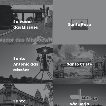
Salvador
Santa Rosa
das Missões
Santo
Antônio das
Santo Cristo
Missões
Santo
São Borja