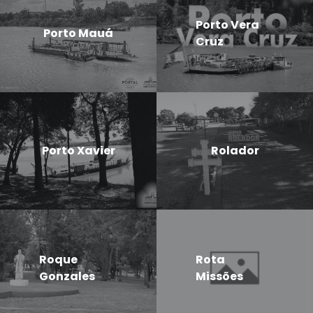
Porto Vera
Porto Mauá
Cruz
Porto Xavier
Rolador
Roque
Rota
Gonzales
Missões