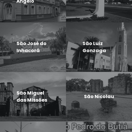
Ângelo
São José do
São Luiz
Inhacorá
Gonzaga
São Miguel
São Nicolau
das Missões