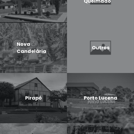
Queimado
Nova
Outros
Candelária
Pirapó
Porto Lucena