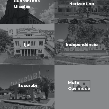
Guarani das
Horizontina
Missões
Ijui
Independência
Mato
Itacurubi
Queimado