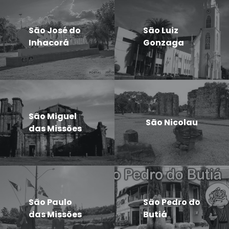
São José do
São Luiz
Inhacorá
Gonzaga
São Miguel
São Nicolau
das Missões
São Paulo
São Pedro do
das Missões
Butiá