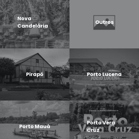
Nova
Outros
Candelária
Pirapó
Porto Lucena
Porto Vera
Porto Mauá
Cruz