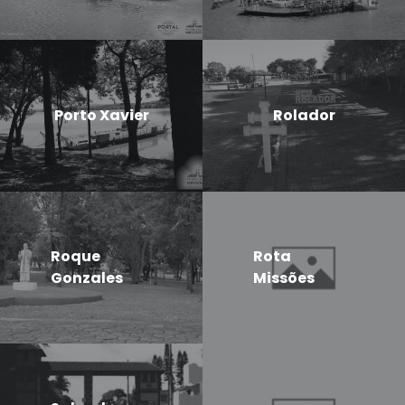
Porto Xavier
Rolador
Roque
Rota
Gonzales
Missões