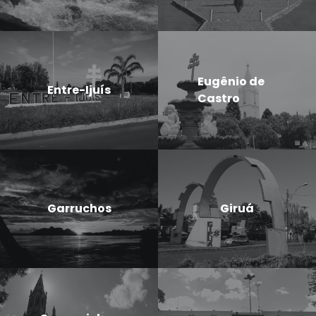
Eugênio de
Entre-Ijuís
Castro
Garruchos
Giruá