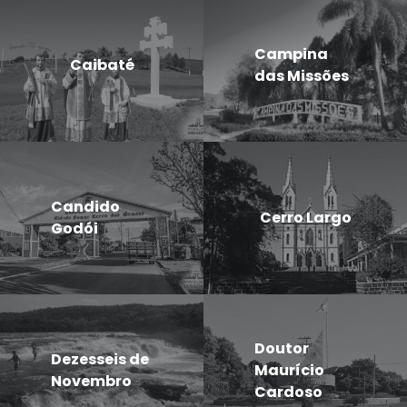
Campina
Caibaté
das Missões
Candido
Cerro Largo
Godói
Doutor
Dezesseis de
Maurício
Novembro
Cardoso