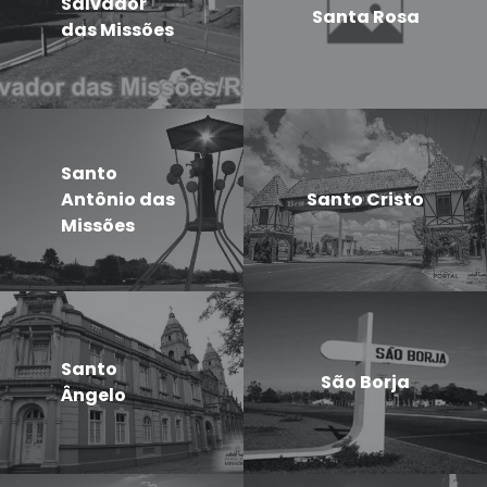
Salvador
Santa Rosa
das Missões
Santo
Antônio das
Santo Cristo
Missões
Santo
São Borja
Ângelo