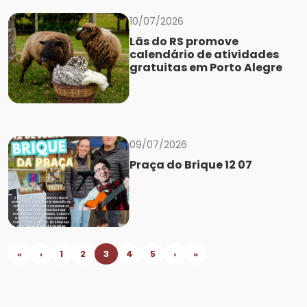
10/07/2026
Lãs do RS promove
calendário de atividades
gratuitas em Porto Alegre
09/07/2026
Praça do Brique 12 07
«
‹
1
2
3
4
5
›
»