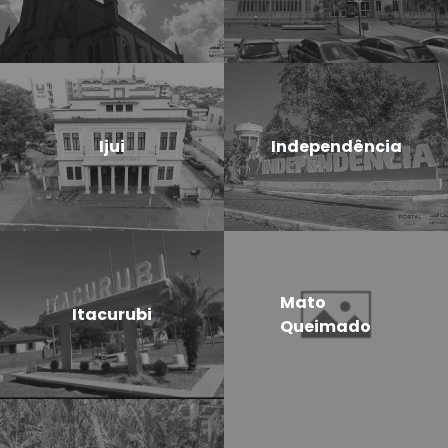
Ijui
Independência
Mato
Itacurubi
Queimado