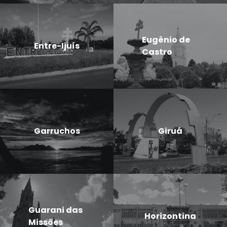
Eugênio de
Entre-Ijuís
Castro
Garruchos
Giruá
Guarani das
Horizontina
Missões