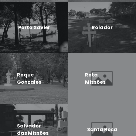
Porto Xavier
Rolador
Roque
Rota
Gonzales
Missões
Salvador
Santa Rosa
das Missões