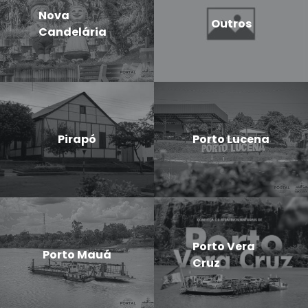
Nova
Outros
Candelária
Pirapó
Porto Lucena
Porto Vera
Porto Mauá
Cruz