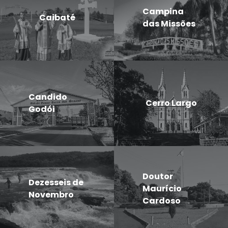
Campina
Caibaté
das Missões
Candido
Cerro Largo
Godói
Doutor
Dezesseis de
Maurício
Novembro
Cardoso