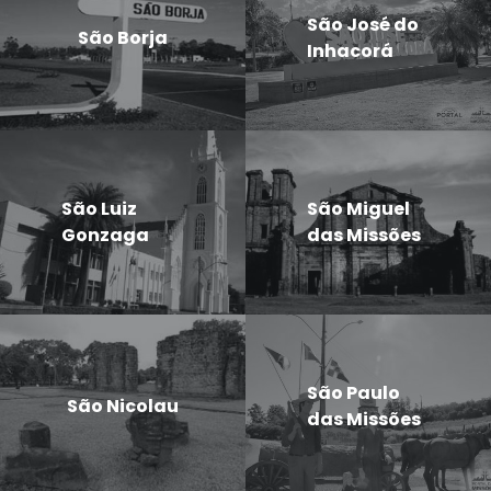
São José do
São Borja
Inhacorá
São Luiz
São Miguel
Gonzaga
das Missões
São Paulo
São Nicolau
das Missões