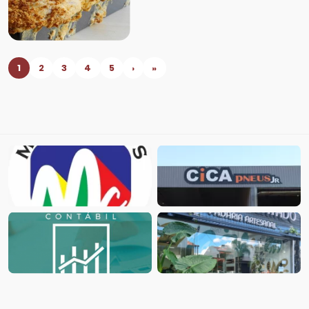
1
2
3
4
5
›
»