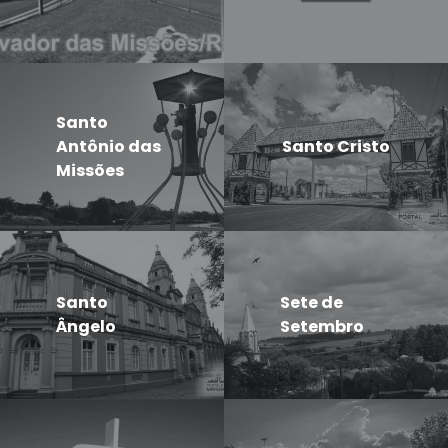
Santo
Antônio das
Santo Cristo
Missões
Santo
Sete de
Ângelo
Setembro