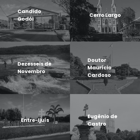
Candido
Cerro Largo
Godói
Doutor
Dezesseis de
Maurício
Novembro
Cardoso
Eugênio de
Entre-Ijuís
Castro