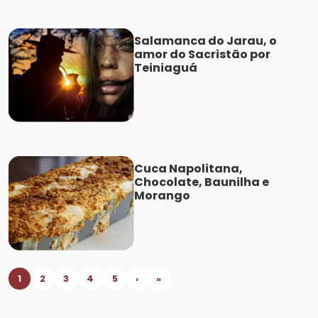
Salamanca do Jarau, o
amor do Sacristão por
Teiniaguá
Cuca Napolitana,
Chocolate, Baunilha e
Morango
1
2
3
4
5
›
»