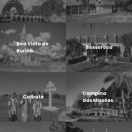
Boa Vista do
Bossoroca
Buricá
Campina
Caibaté
das Missões