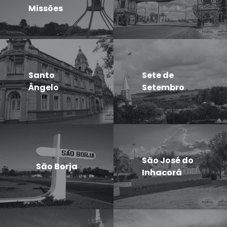
Missões
Santo
Sete de
Ângelo
Setembro
São José do
São Borja
Inhacorá