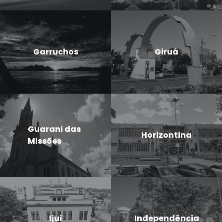
Garruchos
Giruá
Guarani das
Horizontina
Missões
Ijui
Independência