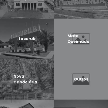
Mato
Itacurubi
Queimado
Nova
Outros
Candelária