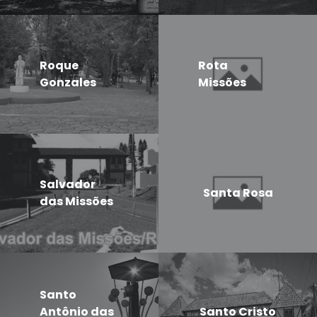
Roque
Rota
Gonzales
Missões
Salvador
Santa Rosa
das Missões
Santo
Antônio das
Santo Cristo