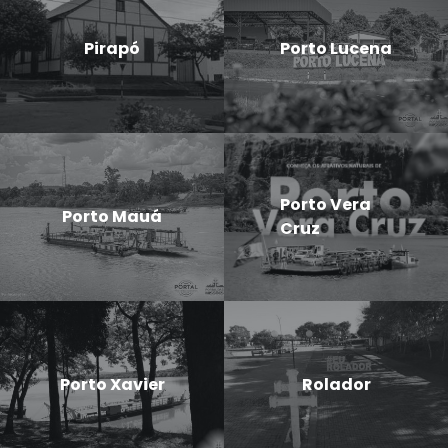
Pirapó
Porto Lucena
Porto Vera
Porto Mauá
Cruz
Porto Xavier
Rolador