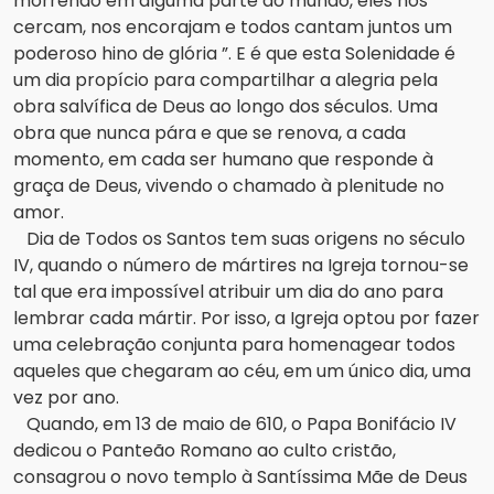
morrendo em alguma parte do mundo, eles nos
cercam, nos encorajam e todos cantam juntos um
poderoso hino de glória ”.
E é que esta Solenidade é
um dia propício para compartilhar a alegria pela
obra salvífica de Deus ao longo dos séculos.
Uma
obra que nunca pára e que se renova, a cada
momento, em cada ser humano que responde à
graça de Deus, vivendo o chamado à plenitude no
amor.
Dia de Todos os Santos tem suas origens no século
IV, quando o número de mártires na Igreja tornou-se
tal que era impossível atribuir um dia do ano para
lembrar cada mártir.
Por isso, a Igreja optou por fazer
uma celebração conjunta para homenagear todos
aqueles que chegaram ao céu, em um único dia, uma
vez por ano.
Quando, em 13 de maio de 610, o Papa Bonifácio IV
dedicou o Panteão Romano ao culto cristão,
consagrou o novo templo à Santíssima Mãe de Deus