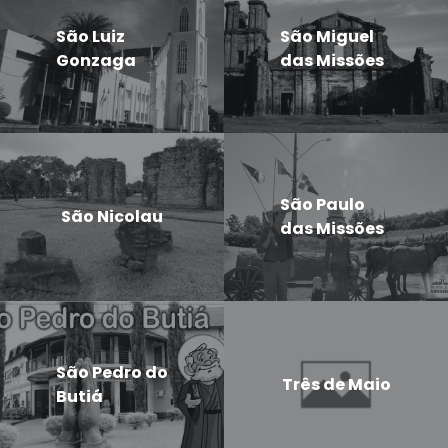
São Luiz
São Miguel
Gonzaga
das Missões
São Paulo
São Nicolau
das Missões
São Pedro do
Três de Maio
Butiá