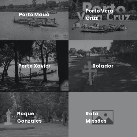
Porto Vera
Porto Mauá
Cruz
Porto Xavier
Rolador
Roque
Rota
Gonzales
Missões