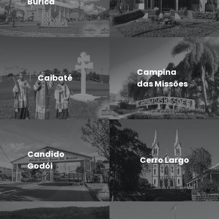
Buricá
Campina
Caibaté
das Missões
Candido
Cerro Largo
Godói