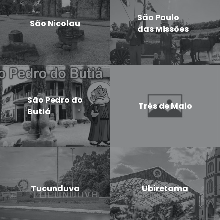
São Paulo
São Nicolau
das Missões
São Pedro do
Três de Maio
Butiá
Tucunduva
Ubiretama