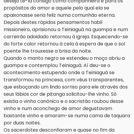
deseja tê-la consigo como companheira e para os
propósitos do amor e aquele pelo qual ela se
apaixonasse seria feliz numa comunhão eterna.
Depois destes rápidos pensamentos habil
missioneiro, aprisionou a Teiniaguá na guampa e num
carreirão adoidado retornou à igreja. Esquecendo-se
do forte calor retornou à cela à espera de que o sol
poente lhe trouxesse a brisa da noite.
Quando o manto negro se estendeu o moço abriu a
guampa e contemplou Teiniaguá. Aí deu-se o
acontecimento estupendo onde a Teiniaguá se
transformou na princesa, com véus transparentes,
que esboçando um lindo sorriso para ele através dos
seus lábios cor de pitanga solicitou-lhe vinho. Só
existia o vinho canônico e o sacristão roubou desse
vinho e num aconchego de amor degustavam
bastante vinho e amaram-se numa cama de taquara
por duas noites.
Os sacerdotes desconfiaram e quase no fim da