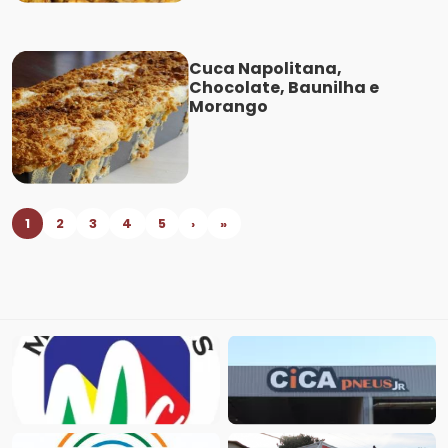
Cuca Napolitana,
Chocolate, Baunilha e
Morango
1
2
3
4
5
›
»