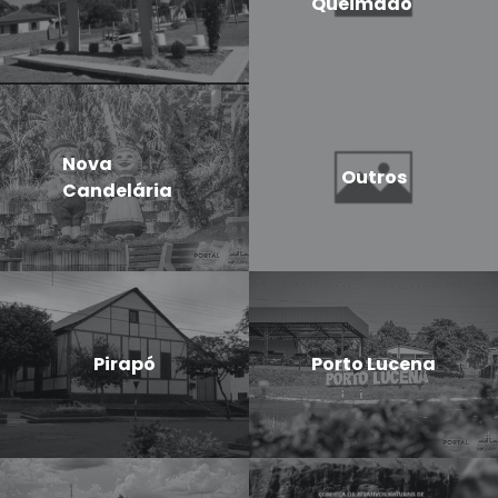
Queimado
Nova
Outros
Candelária
Pirapó
Porto Lucena