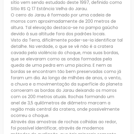
sítio vem sendo estudado deste 1997, definido como
Sítio RS Q 17 Estância Velha do Jarau.
O cerro do Jarau é formado por uma cadeia de
morros com aproximadamente de 200 metros de
altura. Tal elevação destaca-se no pampa gaúcho
devido à sua altitude fora dos padrões locais.
Visto da Terra, dificilmente poder-se-ia identificar tal
detalhe. Na verdade, o que se vê não é a cratera
cavada pela violência do choque, mas suas bordas,
que se elevaram como as ondas formadas pela
queda de uma pedra em uma piscina. E nem as
bordas se encontram tão bem preservadas como já
foram um dia. Ao longo de milhões de anos, o vento,
a chuva e a movimentação da superfície do planeta
corroeram as bordas do Jarau deixando os morros
com os 200 metros atuais. Rochas formando um
anel de 3,5 quilômetros de diâmetro marcam a
região mais central da cratera, onde possivelmente
ocorreu o choque.
Através das amostras de rochas colhidas ao redor,
foi possível identificar, através de modernos