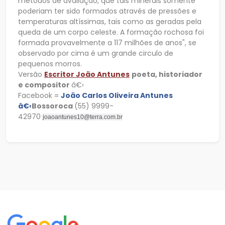
métodos de avaliação, que tais minerais somente
poderiam ter sido formados através de pressões e
temperaturas altíssimas, tais como as geradas pela
queda de um corpo celeste. A formação rochosa foi
formada provavelmente a 117 milhões de anos", se
observado por cima é um grande circulo de
pequenos morros.
Versão
Escritor João Antunes
poeta, historiador
e compositor
â€‹
Facebook =
João Carlos Oliveira Antunes
â€‹
Bossoroca
(55) 9999-
42970
joaoantunes10@terra.com.br