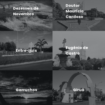
Doutor
Dezesseis de
Maurício
Novembro
Cardoso
Eugênio de
Entre-Ijuís
Castro
Garruchos
Giruá