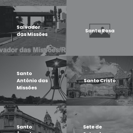
Salvador
Santa Rosa
das Missões
Santo
Antônio das
Santo Cristo
Missões
Santo
Sete de