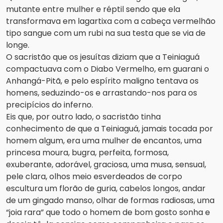
mutante entre mulher e réptil sendo que ela
transformava em lagartixa com a cabeça vermelhão
tipo sangue com um rubi na sua testa que se via de
longe.
O sacristão que os jesuítas diziam que a Teiniaguá
compactuava com o Diabo Vermelho, em guarani o
Anhangá-Pitã, e pelo espírito maligno tentava os
homens, seduzindo-os e arrastando-nos para os
precipícios do inferno.
Eis que, por outro lado, o sacristão tinha
conhecimento de que a Teiniaguá, jamais tocada por
homem algum, era uma mulher de encantos, uma
princesa moura, bugra, perfeita, formosa,
exuberante, adorável, graciosa, uma musa, sensual,
pele clara, olhos meio esverdeados de corpo
escultura um florão de guria, cabelos longos, andar
de um gingado manso, olhar de formas radiosas, uma
“joia rara” que todo o homem de bom gosto sonha e