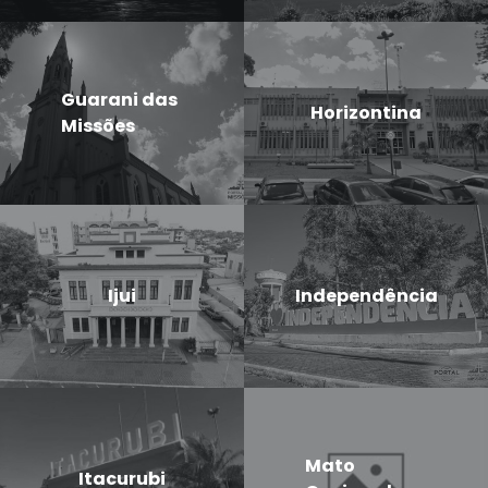
Guarani das
Horizontina
Missões
Ijui
Independência
Mato
Itacurubi