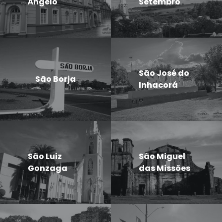
Ângelo
Setembro
São José do
São Borja
Inhacorá
São Luiz
São Miguel
Gonzaga
das Missões