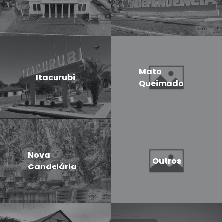
Mato
Itacurubi
Queimado
Nova
Outros
Candelária