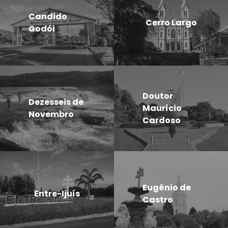
Candido
Cerro Largo
Godói
Doutor
Dezesseis de
Maurício
Novembro
Cardoso
Eugênio de
Entre-Ijuís
Castro