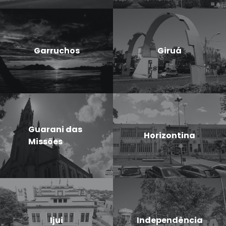
Garruchos
Giruá
Guarani das
Horizontina
Missões
Ijui
Independência