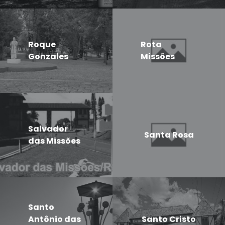
Roque
Rota
Gonzales
Missões
Salvador
Santa Rosa
das Missões
Santo
Antônio das
Santo Cristo