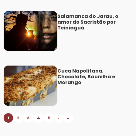
Salamanca do Jarau, o
amor do Sacristão por
Teiniaguá
Cuca Napolitana,
Chocolate, Baunilha e
Morango
1
2
3
4
5
›
»