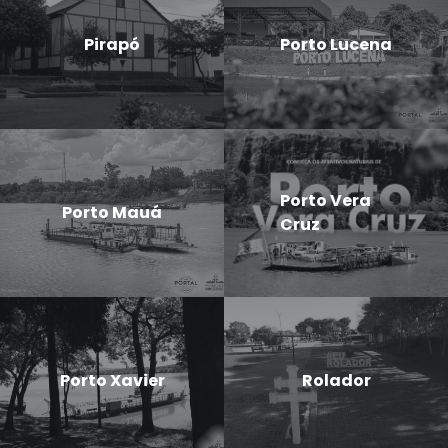
Pirapó
Porto Lucena
Porto Vera
Porto Mauá
Cruz
Porto Xavier
Rolador