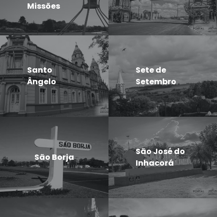
Missões
Santo
Sete de
Ângelo
Setembro
São José do
São Borja
Inhacorá