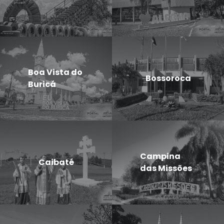
Boa Vista do
Bossoroca
Buricá
Campina
Caibaté
das Missões