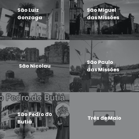
São Luiz
São Miguel
Gonzaga
das Missões
São Paulo
São Nicolau
das Missões
São Pedro do
Três de Maio
Butiá