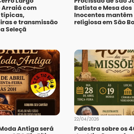
Cerro Largo
Procissão de São J
 Arraiá com
Batista e Mesa dos
típicas,
Inocentes mantêm 
iras e transmissão
religiosa em São Bo
da Seleçã
22/04/2026
à Moda Antiga será
Palestra sobre os 