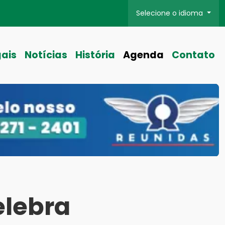
Selecione o idioma
gais
Notícias
História
Agenda
Contato
elebra