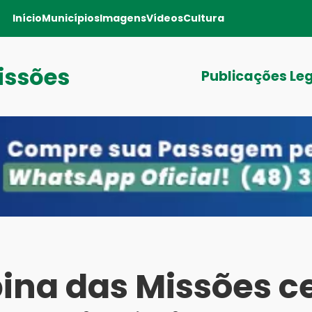
Início
Municípios
Imagens
Vídeos
Cultura
issões
Publicações Le
na das Missões c