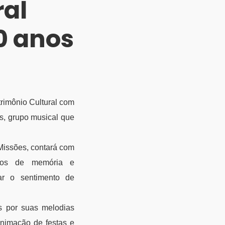
ral
 anos
trimônio Cultural com
, grupo musical que
 Missões, contará com
ntos de memória e
çar o sentimento de
s por suas melodias
animação de festas e