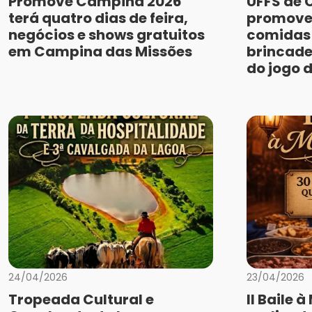
Promove Campina 2026
UFFS de 
terá quatro dias de feira,
promove
negócios e shows gratuitos
comidas 
em Campina das Missões
brincade
do jogo 
24/04/2026
23/04/2026
Tropeada Cultural e
II Baile 