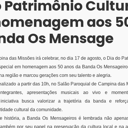
o Patrimônio Cultu
homenagem aos 50
nda Os Mensage
na das Missões irá celebrar, no dia 17 de agosto, o Dia do Pa
pecial em homenagem aos 50 anos da Banda Os Mensageiros
 na região e marcou gerações com seu talento e alegria.
ealizado a partir das 10h, no Salão Paroquial de Campina das
-integrantes, apresentações musicais ao vivo e mome
iniciativa busca valorizar a trajetória da banda e refor
tidade cultural da comunidade.
 história, a Banda Os Mensageiros é lembrada não apena
também por seu papel na preservação da cultura local e na 