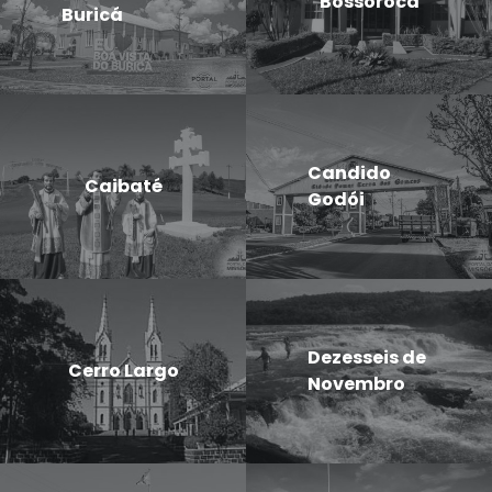
Bossoroca
Buricá
Candido
Caibaté
Godói
Dezesseis de
Cerro Largo
Novembro