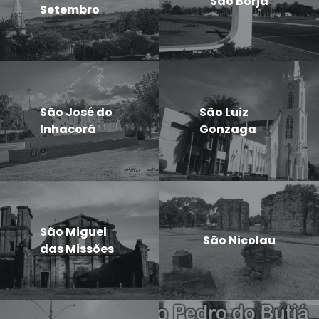
São Borja
Setembro
São José do
São Luiz
Inhacorá
Gonzaga
São Miguel
São Nicolau
das Missões