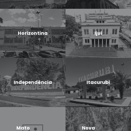
Horizontina
Ijui
Independência
Itacurubi
Mato
Nova