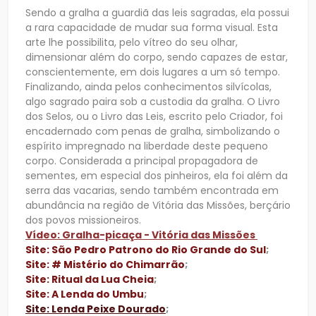
Sendo a gralha a guardiã das leis sagradas, ela possui
a rara capacidade de mudar sua forma visual. Esta
arte lhe possibilita, pelo vítreo do seu olhar,
dimensionar além do corpo, sendo capazes de estar,
conscientemente, em dois lugares a um só tempo.
Finalizando, ainda pelos conhecimentos silvícolas,
algo sagrado paira sob a custodia da gralha. O Livro
dos Selos, ou o Livro das Leis, escrito pelo Criador, foi
encadernado com penas de gralha, simbolizando o
espírito impregnado na liberdade deste pequeno
corpo. Considerada a principal propagadora de
sementes, em especial dos pinheiros, ela foi além da
serra das vacarias, sendo também encontrada em
abundância na região de Vitória das Missões, berçário
dos povos missioneiros.
Vídeo: Gralha-picaça - Vitória das Missões
Site: São Pedro Patrono do Rio Grande do Sul
;
Site: # Mistério do Chimarrão
;
Site: Ritual da Lua Cheia
;
Site: A Lenda do Umbu
;
Site: Lenda Peixe Dourado
;