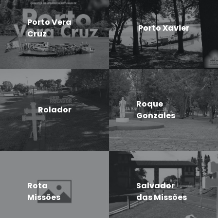
Porto Vera
Porto Xavier
Cruz
Roque
Rolador
Gonzales
Rota
Salvador
Missões
das Missões