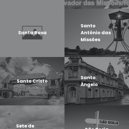
Santo
Santa Rosa
Antônio das
Missões
Santo
Santo Cristo
Ângelo
Sete de