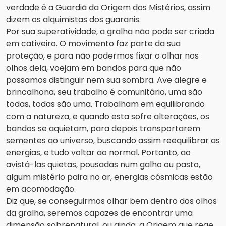
verdade é a Guardiã da Origem dos Mistérios, assim
dizem os alquimistas dos guaranis.
Por sua superatividade, a gralha não pode ser criada
em cativeiro. O movimento faz parte da sua
proteção, e para não podermos fixar o olhar nos
olhos dela, voejam em bandos para que não
possamos distinguir nem sua sombra. Ave alegre e
brincalhona, seu trabalho é comunitário, uma são
todas, todas são uma. Trabalham em equilibrando
com a natureza, e quando esta sofre alterações, os
bandos se aquietam, para depois transportarem
sementes ao universo, buscando assim reequilibrar as
energias, e tudo voltar ao normal. Portanto, ao
avistá-las quietas, pousadas num galho ou pasto,
algum mistério paira no ar, energias cósmicas estão
em acomodação.
Diz que, se conseguirmos olhar bem dentro dos olhos
da gralha, seremos capazes de encontrar uma
dimensão sobrenatural, ou ainda, a Origem que rege