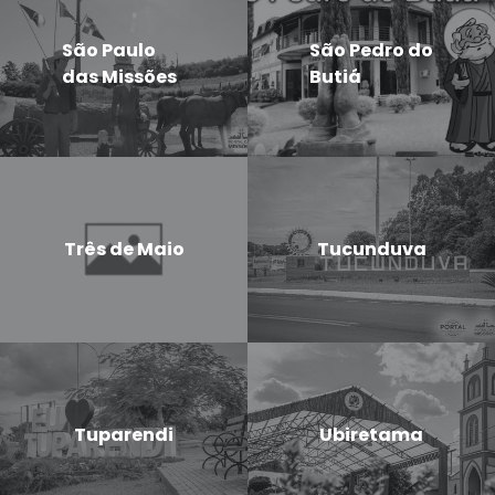
São Paulo
São Pedro do
das Missões
Butiá
Três de Maio
Tucunduva
Tuparendi
Ubiretama