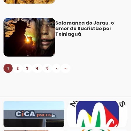
Salamanca do Jarau, o
amor do Sacristão por
Teiniaguá
1
2
3
4
5
›
»