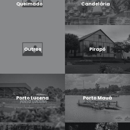
Queimado
Candelária
Outros
Pirapó
Porto Lucena
Porto Mauá