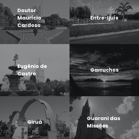
Doutor
Maurício
Entre-Ijuís
Cardoso
Eugênio de
Garruchos
Castro
Guarani das
Giruá
Missões