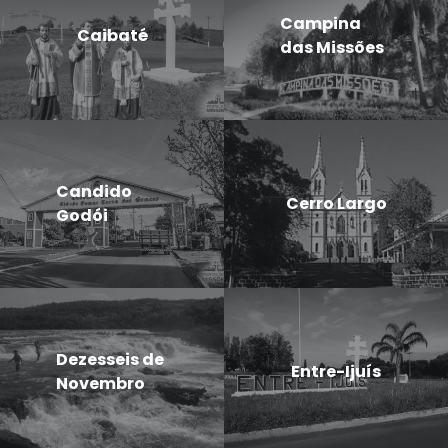
Campina
Caibaté
das Missões
Candido
Cerro Largo
Godói
Dezesseis de
Entre-Ijuís
Novembro