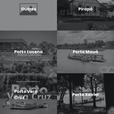
Outros
Pirapó
Porto Lucena
Porto Mauá
Porto Vera
Porto Xavier
Cruz