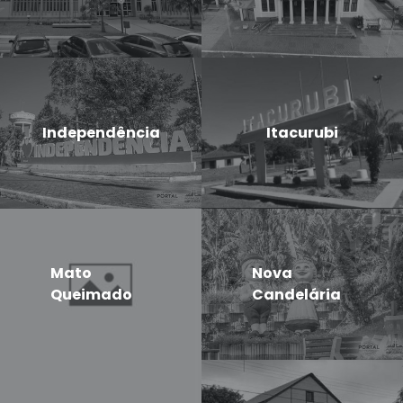
Independência
Itacurubi
Mato
Nova
Queimado
Candelária