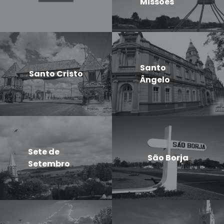
Missões
Santo
Santo Cristo
Ângelo
Sete de
São Borja
Setembro