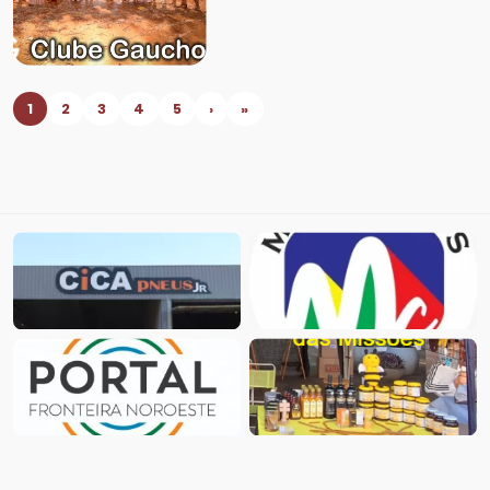
1
2
3
4
5
›
»