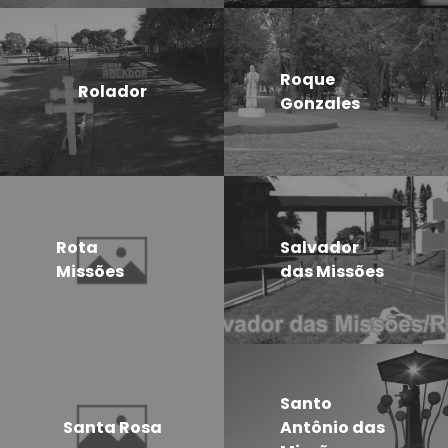
Roque
Rolador
Gonzales
Rota
Salvador
Missões
das Missões
Santo
Santa Rosa
Antônio das