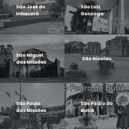
São José do
São Luiz
Inhacorá
Gonzaga
São Miguel
São Nicolau
das Missões
São Paulo
São Pedro do
das Missões
Butiá