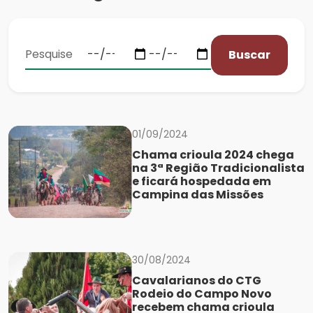
Buscar
01/09/2024
Chama crioula 2024 chega
na 3ª Região Tradicionalista
e ficará hospedada em
Campina das Missões
30/08/2024
Cavalarianos do CTG
Rodeio do Campo Novo
recebem chama crioula