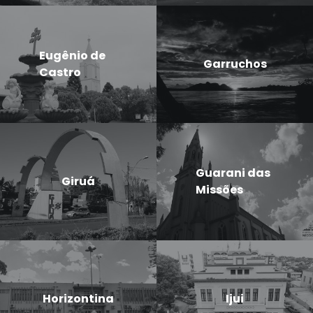
Eugênio de
Garruchos
Castro
Guarani das
Giruá
Missões
Horizontina
Ijui