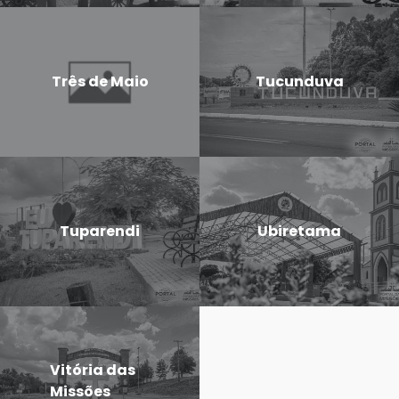
Três de Maio
Tucunduva
Tuparendi
Ubiretama
Vitória das
Missões